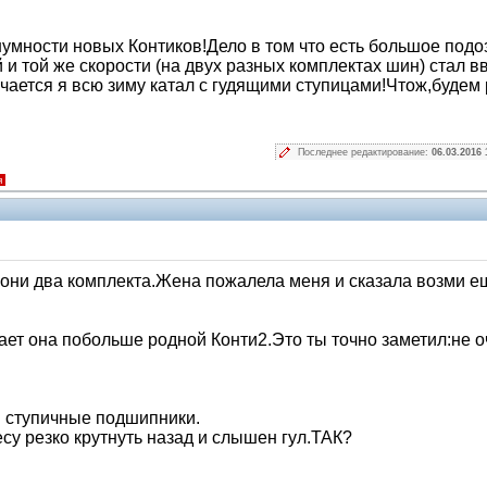
мности новых Контиков!Дело в том что есть большое подо
и той же скорости (на двух разных комплектах шин) стал в
ается я всю зиму катал с гудящими ступицами!Чтож,будем
Последнее редактирование:
06.03.2016 
я
 они два комплекта.Жена пожалела меня и сказала возми е
ает она побольше родной Конти2.Это ты точно заметил:не 
я ступичные подшипники.
есу резко крутнуть назад и слышен гул.ТАК?