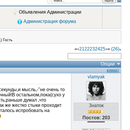
Найти
Объявления Администрации
Администрация форума
1) Гость
21
22
23
24
25
(26)
Опции
#396667
vlamyak
екунды,и мысль,-"не очень то
чный!В остальном,пока(сухо у
ть,раньше думал ,что
к же жестко стыки проходит
Знаток
сталось испробовать на
Постов: 203