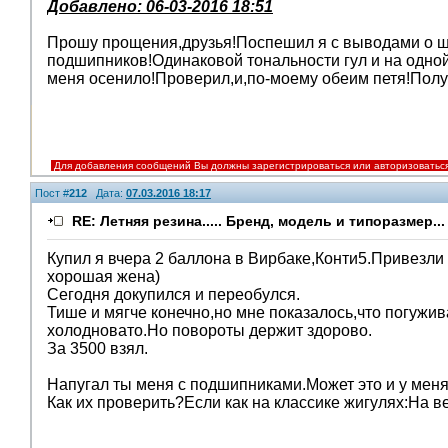
Добавлено: 06-03-2016 18:51
Прошу прощения,друзья!Поспешил я с выводами о шу
подшипников!Одинаковой тональности гул и на одной 
меня осенило!Проверил,и,по-моему обеим петя!Получ
Для добавления сообщений Вы должны зарегистрироваться или авторизоватьс
Пост #
212
Дата:
07.03.2016 18:17
RE: Летняя резина..... Бренд, модель и типоразмер...
Купил я вчера 2 баллона в Вирбаке,Конти5.Привезли
хорошая жена)
Сегодня докупился и переобулся.
Тише и мягче конечно,но мне показалось,что погужив
холодновато.Но повороты держит здорово.
За 3500 взял.
Напугал ты меня с подшипниками.Может это и у мен
Как их проверить?Если как на классике жигулях:На в