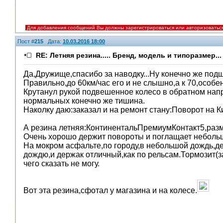
Для добавления сообщений Вы должны зарегистрироваться или авторизоватьс
Пост #
215
Дата:
10.03.2016 18:00
RE: Летняя резина..... Бренд, модель и типоразмер...
Да,Дружище,спасибо за наводку...Ну конечно же под
Правильно,до 60км/час его и не слышно,а к 70,особен
Крутанул рукой подвешенное колесо в обратном напр
нормальных конечно же тишина.
Наколку даю:заказал и на ремонт стану:Поворот на 
А резина летняя:КонтинентальПремиумКонтакт5,разме
Очень хорошо держит повороты и поглащает небольш
На мокром асфальте,по городу,в небольшой дождь,де
дождю,и держак отличный,как по рельсам.Тормозит(за
чего сказать не могу.
Вот эта резина,сфотал у магазина и на колесе.