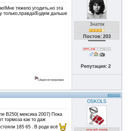
лю!Мне тяжело угодить,но эта
му только,правда!Будем дальше
Знаток
Постов: 203
Репутация: 2
Зарегистрирован
#397610
OSKOLS
one B250( мексика 2007) Пока
от тормоза как то даж
стояли 185 65 . В роде всё
хочу всё знать