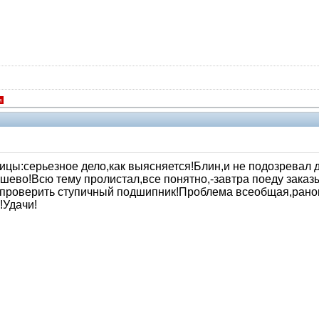
я
пицы:серьезное дело,как выясняется!Блин,и не подозревал 
ешево!Всю тему пролистал,все понятно,-завтра поеду заказ
к проверить ступичный подшипник!Проблема всеобщая,рано
!Удачи!