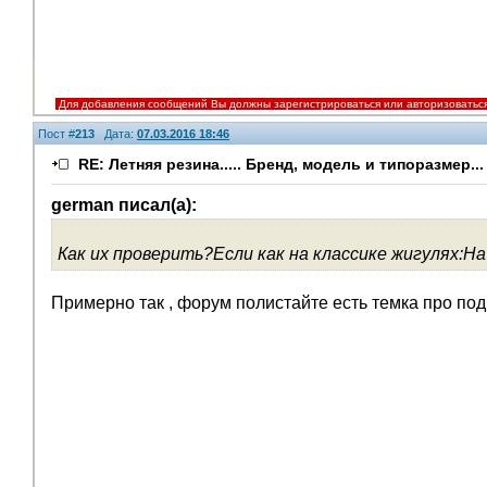
Для добавления сообщений Вы должны зарегистрироваться или авторизоватьс
Пост #
213
Дата:
07.03.2016 18:46
RE: Летняя резина..... Бренд, модель и типоразмер...
german писал(а):
Как их проверить?Если как на классике жигулях:На
Примерно так , форум полистайте есть темка про подш