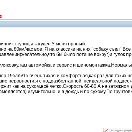
я
шипник ступицы загудел.У меня правый.
но на 80км/час воет.Я на классике на них "собаку съел",Всё
авлении(желательно,что бы было потише вокруг)и гулок п
Киляковку,там автомойка и сервис и шиномонтажка.Нормаль
р 195/65/15 очень тихая и комфортная,как раз для таких н
ие неровности,я с подразболтанной, неидеальной подвеско
ржит как на сухом,всё чётко.Скорость 60-80.А на затяжном
медляется) изумительно, и в дождь и по сухому.По грунтов
Последнее редак