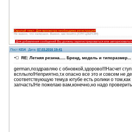
Скрытый текст. Для просмотра необходима регистрация!
Не важно, что написано. Важно, как понято.(ХУН ЦЗЫЧЭН)
Для добавления сообщений Вы должны зарегистрироваться или авторизоватьс
Пост #
214
Дата:
07.03.2016 19:41
RE: Летняя резина..... Бренд, модель и типоразмер...
german,поздравляю с обновкой,здорово!!!Насчет сту
всплыло!Неприятно,т.к опасно все это и совсем не д
соответствующую тему,в ютубе есть ролики о том,ка
запчасть!Не пожелаю вам,конечно,но надо проверить