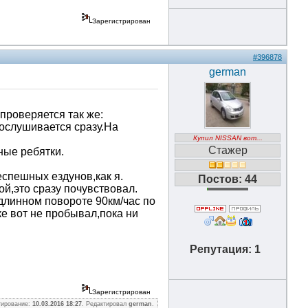
Зарегистрирован
#396878
german
 проверяется так же:
рослушивается сразу.На
Купил NISSAN вот...
Стажер
ные ребятки.
еспешных ездунов,как я.
Постов: 44
й,это сразу почувствовал.
 длинном повороте 90км/час по
ке вот не пробывал,пока ни
Репутация: 1
Зарегистрирован
тирование:
10.03.2016 18:27
. Редактировал
german
.