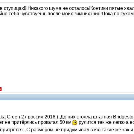
в ступицах!!!Никакого шума не осталось!Контики пятые хва
ойно себя чувствуешь после моих зимних шин!Пока по сухо
я
a Green 2 ( россия 2016 ) .До них стояла штатная Bridgest
т не притёрлись прокатал 50 км
рулится так же легко а в
 притрётся . С размером не придумывал взял такие же как и 