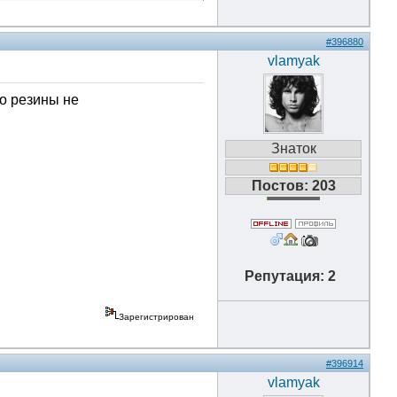
#396880
vlamyak
о резины не
Знаток
Постов: 203
Репутация: 2
Зарегистрирован
#396914
vlamyak