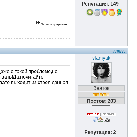
Репутация: 149
5
Зарегистрирован
#396775
vlamyak
даже о такой проблеме,но
ывать!Да,почитайте
вато выходит из строя данная
Знаток
Постов: 203
Репутация: 2