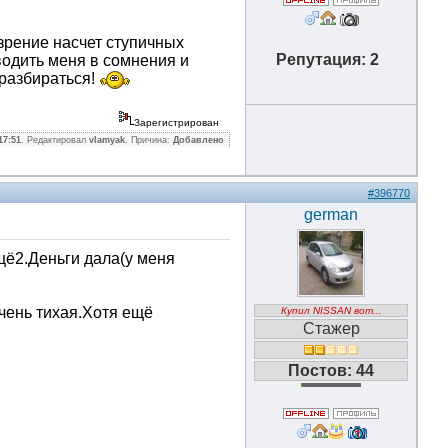
зрение насчет ступичных
Репутация: 2
водить меня в сомнения и
 разбираться!
Зарегистрирован
17:51
. Редактировал
vlamyak
. Причина:
Добавлено
#396770
german
щё2.Деньги дала(у меня
очень тихая.Хотя ещё
Купил NISSAN вот...
Стажер
Постов: 44