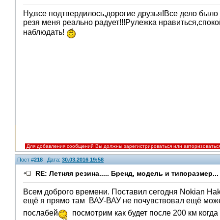
Ну,все подтвердилось,дорогие друзья!Все дело было 
резя меня реально радует!!!Рулежка нравиться,спок
наблюдать!
Для добавления сообщений Вы должны зарегистрироваться или авторизоватьс
Пост #
218
Дата:
30.03.2016 19:58
RE: Летняя резина..... Бренд, модель и типоразмер...
Всем доброго времени. Поставил сегодня Nokian Hakk
ещё я прямо там
ВАУ-ВАУ
не почувствовал ещё може
послабей
посмотрим как будет после 200 км когда