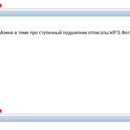
я
Можно в теме про ступичный подшипник отписаться!P.S.Фот
я