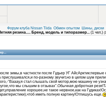
Форум клуба Nissan Tiida
Обмен опытом
Шины, диски
Летняя резина..... Бренд, модель и типоразмер...
(1 чел.)
(
ер...
осле зимы,в частности после Гудьер УГ АйсАрктик:первые с
а прислушивался,и по-разному звучит,но в целом шум прили
ого,-"Вааау,я стал слышать свой мотор,мою машину не узна
угое,что мы слышим в отзывах".Обычная добротная резя!Та
дет,управление хорошее,не такое нервное,как на Гудиках!О
актеристики),чтоб иметь полную картину!Отпишусь еще.