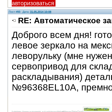
авторизоваться
Пост #
93
Дата:
31.05.2014 10:08
RE: Автоматическое за
Доброго всем дня! гот
левое зеркало на мекс
леворульку (мне нужен
сервопривод для скла
раскладывания) детал
№96368EL10A, премно
[url=http://www.autometric.ru/car/nissan/tiida#NissanTiidaClub]
[