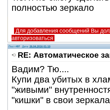
полностью зеркало
Для добавления сообщений Вы дол
авторизоваться
Пост #
97
Дата:
26.04.2016 01:10
RE: Автоматическое за
Вадим? Тю....
Помощники
Купи два убитых в хлам
"живыми" внутренност
"кишки" в свои зеркал