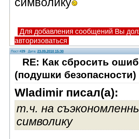
символику
Для добавления сообщений Вы дол
авторизоваться
Пост #
29
Дата:
23.09.2010 15:30
RE: Как сбросить оши
(подушки безопасности)
V.I.P.
Wladimir писал(а):
т.ч. на съэкономленн
символику