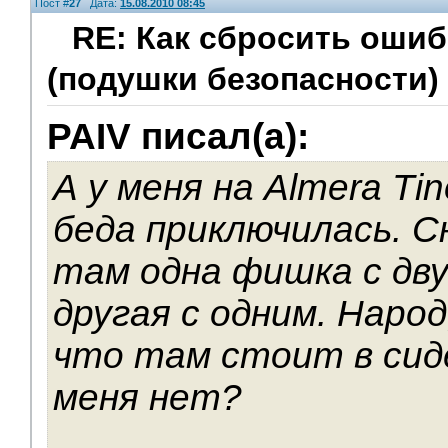
Пост #
27
Дата:
15.08.2010 08:45
RE: Как сбросить оши
(подушки безопасности)
PAIV писал(а):
А у меня на Almera Ti
беда приключилась. С
там одна фишка с дву
другая с одним. Народ
что там стоит в сиде
меня нет?