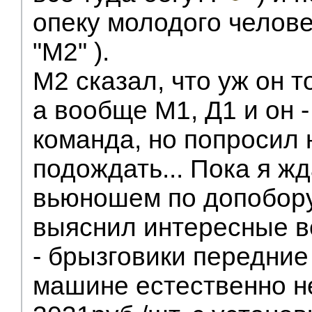
опеку молодого челове
"М2" ).
М2 сказал, что уж он т
а вообще М1, Д1 и он -
команда, но попросил 
подождать... Пока я ж
вьюношем по допобор
выяснил интересные в
- брызговики передние
машине естественно не