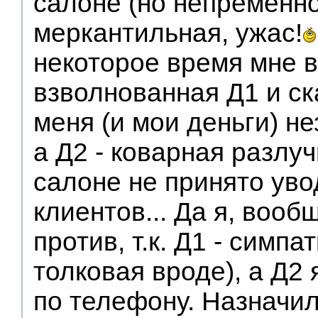
салоне (но непременно
меркантильная, ужас!
некоторое время мне 
взволнованная Д1 и ск
меня (и мои деньги) н
а Д2 - коварная разлуч
салоне не принято уво
клиентов... Да я, вооб
против, т.к. Д1 - симпа
толковая вроде), а Д2
по телефону. Назначил