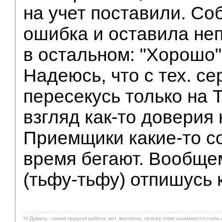
на учет поставили. Со
ошибка и оставила не
в остальном: "Хорошо"
Надеюсь, что с тех. с
пересекусь только на 
взгляд как-то доверия 
Приемщики какие-то со
время бегают. Вообщем
(тьфу-тьфу) отпишусь к
\\\"Думать - самая трудная работа; вот, вероятно, почему этим занимаются столь