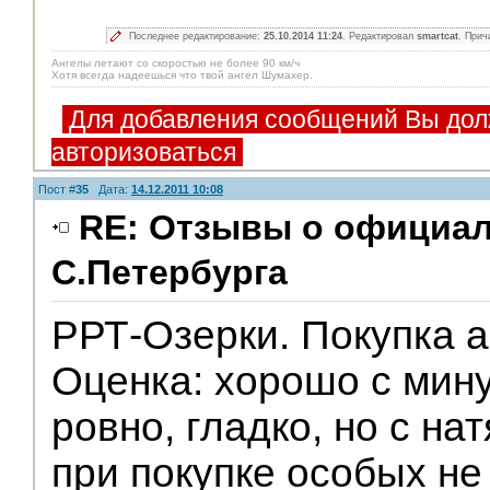
Последнее редактирование:
25.10.2014 11:24
. Редактировал
smartcat
. Прич
Ангелы летают со скоростью не более 90 км/ч
Хотя всегда надеешься что твой ангел Шумахер.
Для добавления сообщений Вы дол
авторизоваться
Пост #
35
Дата:
14.12.2011 10:08
RE: Отзывы о официа
С.Петербурга
РРТ-Озерки. Покупка 
Оценка: хорошо с мин
ровно, гладко, но с на
при покупке особых не