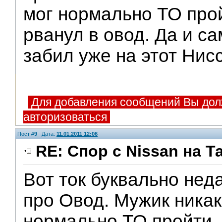
мог нормально ТО прой
рванул в овод. Да и са
забил уже на этот Нисс
Для добавления сообщений Вы дол
авторизоваться
Пост #
9
Дата:
11.01.2011 12:06
RE: Спор с Nissan на Т
Вот ток буквально нед
Поддержка
про Овод. Мужик никак
нормально ТО пройти. 