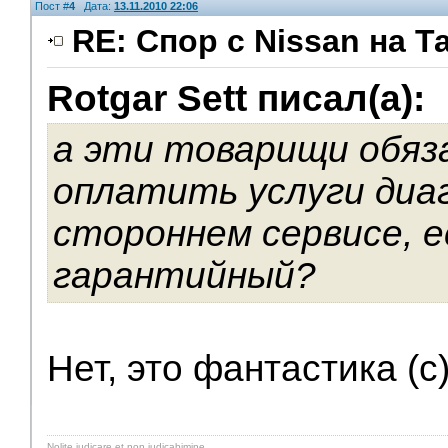
Пост #
4
Дата:
13.11.2010 22:06
RE: Спор с Nissan на Т
Rotgar Sett писал(а):
V.I.P.
а эти товарищи обяз
оплатить услуги диа
стороннем сервисе, е
гарантийный?
Нет, это фантастика (с)..
Nolite judicare et non judicabimine...