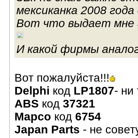
мексиканка 2008 года 
Вот что выдает мне
И какой фирмы анало
Вот пожалуйста!!!
Delphi
код
LP1807
- ни
ABS
код
37321
Mapco
код
6754
Japan Parts
- не сове