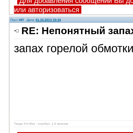
Для добавления сообщений Вы до
или авторизоваться
Пост #
87
Дата:
01.10.2013 19:34
RE: Непонятный запа
запах горелой обмотк
Тиида Хэтчбек , серебро, 1,6 мексика