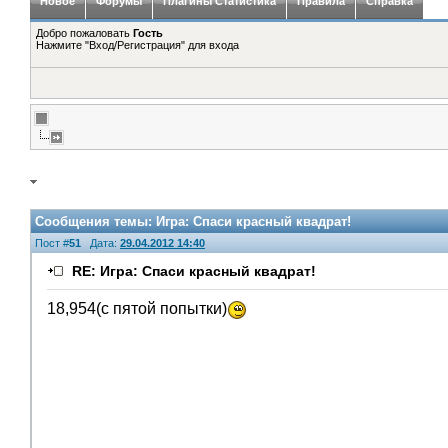
Новое
Форумы
Плагины Статистика
Правила
Справка
Добро пожаловать
Гость
Нажмите "Вход/Регистрация" для входа
Сообщения темы:
Игра: Спаси красный квадрат!
Пост #
51
Дата:
29.04.2012 14:40
RE: Игра: Спаси красный квадрат!
18,954(с пятой попытки)