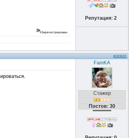
Репутация: 2
Зарегистрирован
#183633
FainKA
нироваться.
Стажер
Постов: 30
Репутация: 0