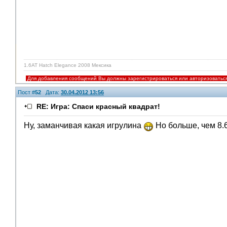
1.6AT Hatch Elegance 2008 Мексика
Для добавления сообщений Вы должны зарегистрироваться или авторизоватьс
Пост #
52
Дата:
30.04.2012 13:56
RE: Игра: Спаси красный квадрат!
Ну, заманчивая какая игрулина
Но больше, чем 8.6