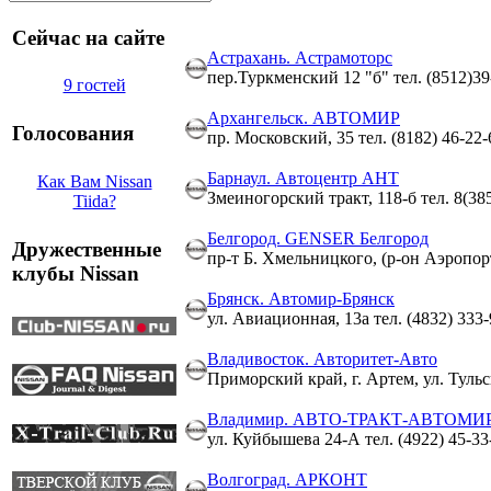
Сейчас на сайте
Астрахань. Астрамоторс
пер.Туркменский 12 "б" тел. (8512)39
9 гостей
Архангельск. АВТОМИР
Голосования
пр. Московский, 35 тел. (8182) 46-22-
Барнаул. Автоцентр АНТ
Как Вам Nissan
Змеиногорский тракт, 118-б тел. 8(385
Tiida?
Белгород. GENSER Белгород
Дружественные
пр-т Б. Хмельницкого, (р-он Аэропорт
клубы Nissan
Брянск. Автомир-Брянск
ул. Авиационная, 13а тел. (4832) 333-
Владивосток. Авторитет-Авто
Приморский край, г. Артем, ул. Тульска
Владимир. АВТО-ТРАКТ-АВТОМИ
ул. Куйбышева 24-А тел. (4922) 45-33
Волгоград. АРКОНТ