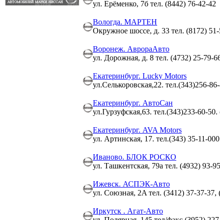
ул. Ерёменко, 7б тел. (8442) 76-42-42
Вологда. МАРТЕН
Окружное шоссе, д. 33 тел. (8172) 51-
Воронеж. АврораАвто
ул. Дорожная, д. 8 тел. (4732) 25-79-6
Екатеринбург. Lucky Motors
ул.Селькоровская,22. тел.(343)256-86-
Екатеринбург. АвтоСан
ул.Гурзуфская,63. тел.(343)233-60-50.
Екатеринбург. AVA Motors
ул. Артинская, 17. тел.(343) 35-11-000
Иваново. БЛОК РОСКО
ул. Ташкентская, 79а тел. (4932) 93-95
Ижевск. АСПЭК-Авто
ул. Союзная, 2A тел. (3412) 37-37-37, 
Иркутск . Агат-Авто
ул. Полярная, 145 тел/факс (3952) 227