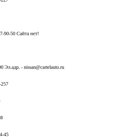
77-90-50 Сайта нет!
0 Эл.адр. - nissan@cartelauto.ru
0-257
0
08
54-45