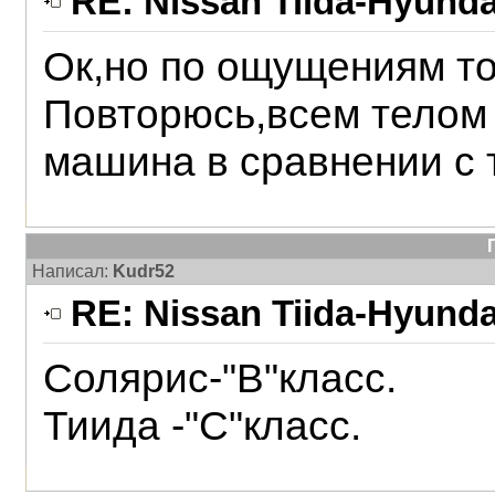
RE: Nissan Tiida-Hyunda
Ок,но по ощущениям тог
Повторюсь,всем телом
машина в сравнении с 
Написал:
Kudr52
RE: Nissan Tiida-Hyunda
Солярис-"В"класс.
Тиида -"C"класс.