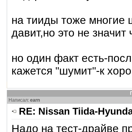
на тииды тоже многие 
давит,но это не значит 
но один факт есть-посл
кажется "шумит"-к хор
Написал:
earn
RE: Nissan Tiida-Hyunda
Надо на тест-драйве п