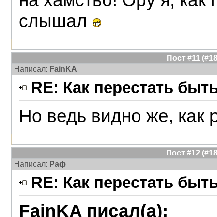
на хамство! Ору я, как
слышал
Пост #11 (#
Написал:
FainKA
RE: Как перестать быт
Но ведь видно же, как
Пост #12 (#
Написал:
Раф
RE: Как перестать быт
FainKA писал(а):