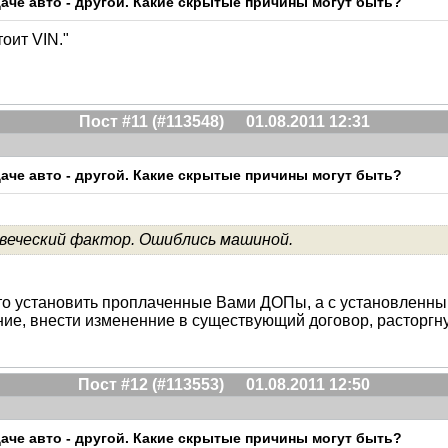
ыдаче авто - другой. Какие скрытые причины могут быть?
оит VIN."
Пост #11 (#113548)
01.08.2011 12:31
ыдаче авто - другой. Какие скрытые причины могут быть?
овеческий фактор. Ошиблись машиной.
 авто установить проплаченные Вами ДОПы, а с установленны
ие, внести измененние в существующий договор, расторгну
Пост #12 (#113553)
01.08.2011 12:50
ыдаче авто - другой. Какие скрытые причины могут быть?