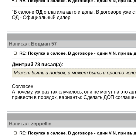
RE: Покупка в салоне. В договоре - один VIN, при в
"В салоне
ОД
оплатила авто и допы. В договоре уже ст
ОД - Официальный дилер.
Написал:
Боцман 57
RE: Покупка в салоне. В договоре - один VIN, при в
Дмитрий 78 писал(а):
Может быть и подвох, а может быть и просто чел
Согласен.
А почему, уж раз так случилось, они не могут на это
привести в порядок, варианты: Сделать ДОП соглашен
Написал:
zeppellin
RE: Покупка в салоне. В договоре - один VIN, при в