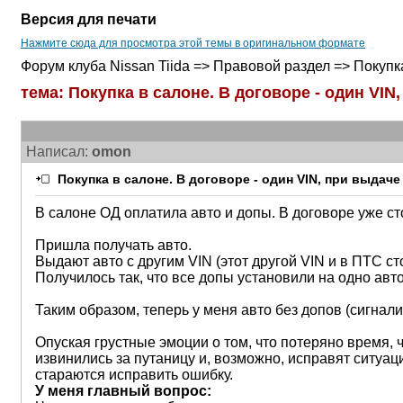
Версия для печати
Нажмите сюда для просмотра этой темы в оригинальном формате
Форум клуба Nissan Tiida => Правовой раздел => Покуп
тема: Покупка в салоне. В договоре - один VI
Написал:
omon
Покупка в салоне. В договоре - один VIN, при выдач
В салоне ОД оплатила авто и допы. В договоре уже ст
Пришла получать авто.
Выдают авто с другим VIN (этот другой VIN и в ПТС сто
Получилось так, что все допы установили на одно авто
Таким образом, теперь у меня авто без допов (сигнализ
Опуская грустные эмоции о том, что потеряно время, ч
извинились за путаницу и, возможно, исправят ситуа
стараются исправить ошибку.
У меня главный вопрос: