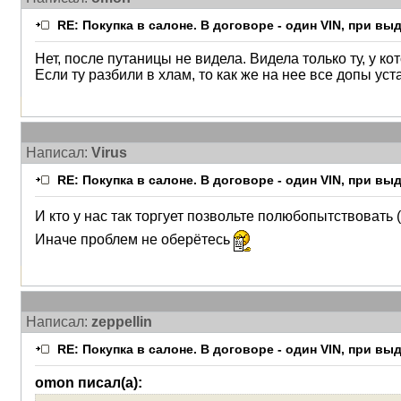
RE: Покупка в салоне. В договоре - один VIN, при в
Нет, после путаницы не видела. Видела только ту, у ко
Если ту разбили в хлам, то как же на нее все допы уст
Написал:
Virus
RE: Покупка в салоне. В договоре - один VIN, при в
И кто у нас так торгует позвольте полюбопытствовать
Иначе проблем не оберётесь
Написал:
zeppellin
RE: Покупка в салоне. В договоре - один VIN, при в
omon писал(а):