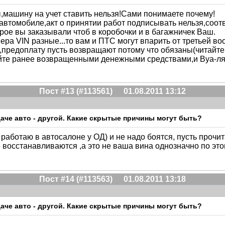
,машину на учет ставить нельзя!Сами понимаете почему!
автомобиле,акт о принятии работ подписывать нельзя,соот
орое вы заказывали чтоб в коробочки и в багажничек Ваш.
ра VIN разные...то вам и ПТС могут впарить от третьей во
предоплату пусть возвращают потому что обязаны(читайте
айте ранее возвращенными денежными средствами,и Вуа-ля
Пост #13 (#113561)
01.08.2011 13:12
ыдаче авто - другой. Какие скрытые причины могут быть?
 работаю в автосалоне у ОД) и не надо боятся, пусть прочи
 восстанавливаются ,а это не ваша вина однозначно по это
Пост #14 (#113563)
01.08.2011 13:18
ыдаче авто - другой. Какие скрытые причины могут быть?