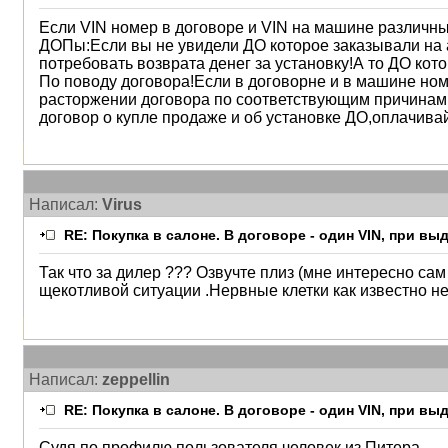
Если VIN номер в договоре и VIN на машине различны
ДОПы:Если вы не увидели ДО которое заказывали на 
потребовать возврата денег за установку!А то ДО кот
По поводу договора!Если в договорне и в машине номе
расторжении договора по соответствующим причинам,
договор о купле продаже и об установке ДО,оплачив
Написал:
Virus
RE: Покупка в салоне. В договоре - один VIN, при в
Так что за дилер ??? Озвучте плиз (мне интересно сам
щекотливой ситуации .Нервные клетки как известно не
Написал:
zeppellin
RE: Покупка в салоне. В договоре - один VIN, при в
Судя по профилю пользователя человек из Питера...