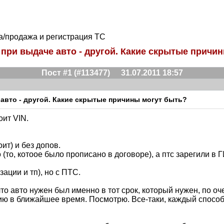
ка/продажа и регистрация ТС
N, при выдаче авто - другой. Какие скрытые причи
Пост #1 (#113477)
31.07.2011 18:57
е авто - другой. Какие скрытые причины могут быть?
оит VIN.
ит) и без допов.
 (то, котоое было прописано в договоре), а птс зарегили в 
ации и тп), но с ПТС.
то авто нужен был именно в тот срок, который нужен, по оч
цию в ближайшее время. Посмотрю. Все-таки, каждый способ