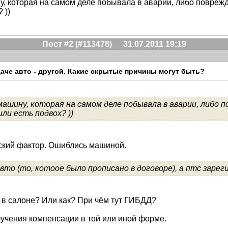
ну, которая на самом деле побывала в аварии, либо повреж
 ))
Пост #2 (#113478)
31.07.2011 19:19
ыдаче авто - другой. Какие скрытые причины могут быть?
ашину, которая на самом деле побывала в аварии, либо 
ли есть подвох? ))
еский фактор. Ошиблись машиной.
вто (то, котоое было прописано в договоре), а птс зарег
о в салоне? Или как? При чём тут ГИБДД?
лучения компенсации в той или иной форме.