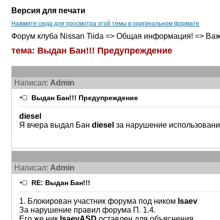
Версия для печати
Нажмите сюда для просмотра этой темы в оригинальном формате
Форум клуба Nissan Tiida => Общая информация! => Важ
тема: Выдан Бан!!! Предупреждение
Написал:
Admin
Выдан Бан!!! Предупреждение
diesel
Я вчера выдал Бан
diesel
за нарушение использование
Написал:
Admin
RE: Выдан Бан!!!
1. Блокирован участник форума под ником
Isaev
За нарушение правил форума П. 1.4.
Его же ник
IsaevASD
оставлен для объяснения