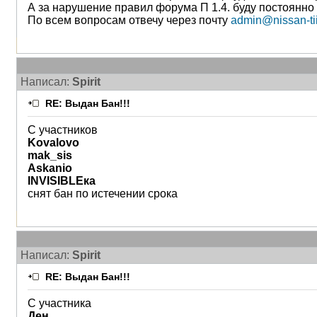
А за нарушение правил форума П 1.4. буду постоянно
По всем вопросам отвечу через почту
admin@nissan-tii
Написал:
Spirit
RE: Выдан Бан!!!
С участников
Kovalovo
mak_sis
Askanio
INVISIBLEка
снят бан по истечении срока
Написал:
Spirit
RE: Выдан Бан!!!
С участника
Ден