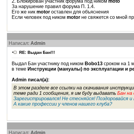
2. Блокирован участник форума под ником
moto
За нарушение правил форума П. 1.4.
Его же ник
motor
оставлен для объяснения
Если человек под ником
motor
не свяжется со мной пр
Написал:
Admin
RE: Выдан Бан!!!
Выдал Бан участнику под ником
Bobo13
сроком на 1 
в теме
Инструкции (мануалы) по эксплуатации и ре
Admin писал(а):
В этом разделе все ссылки на скачивания инструк
теме ради 1 сообщения, я им буду выдавать
Бан на 
Зарегистрировался! Не стесняйся! Поздоровайся и
А какие профессии у членов нашего клуба?
Написал:
Admin