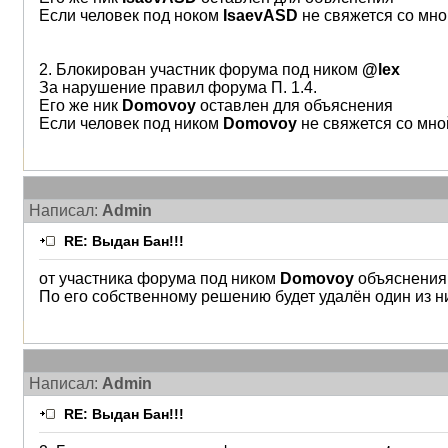
Если человек под ноком
IsaevASD
не свяжется со мно
2. Блокирован участник форума под ником
@lex
За нарушение правил форума П. 1.4.
Его же ник
Domovoy
оставлен для объяснения
Если человек под ником
Domovoy
не свяжется со мно
Написал:
Admin
RE: Выдан Бан!!!
от участника форума под ником
Domovoy
объяснения
По его собственному решению будет удалён один из ни
Написал:
Admin
RE: Выдан Бан!!!