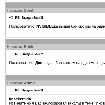
Написал:
Spirit
RE: Выдан Бан!!!
Пользователю
INVISIBLEка
выдан бан сроком на один 
Написал:
Spirit
RE: Выдан Бан!!!
Пользователю
Ден
выдан бан сроком на один месяц за
Написал:
Admin
RE: Выдан Бан!!!
knackertiida
Извините но я Вас заблокировал за флуд в теме "Инстр