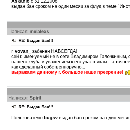
Askanio
с 31.12.2008
выдан бан сроком на один месяц за флуд в теме "Инст
Написал:
melalexs
RE: Выдан Бан!!!
г.
vovan_
забанен НАВСЕГДА!
сей г. именуемый не в сети Владимиром Галочкиным, 
нашего клуба и уважением к его участникам... а точ
как сделанный собственноручно...
выражаем данному г. большое наше презрение!
Написал:
Spirit
RE: Выдан Бан!!!
Пользователю
bugsv
выдан бан сроком на один месяц 