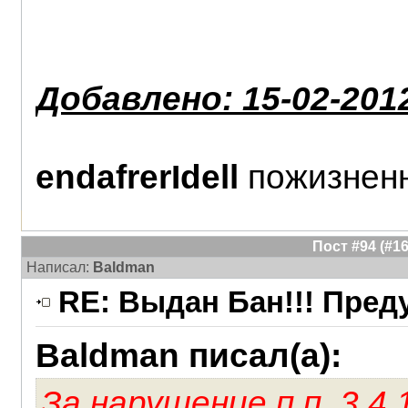
Добавлено: 15-02-2012
endafrerIdell
пожизненн
Пост #94 (#
Написал:
Baldman
RE: Выдан Бан!!! Пре
Baldman писал(а):
За нарушение п.п. 3.4.