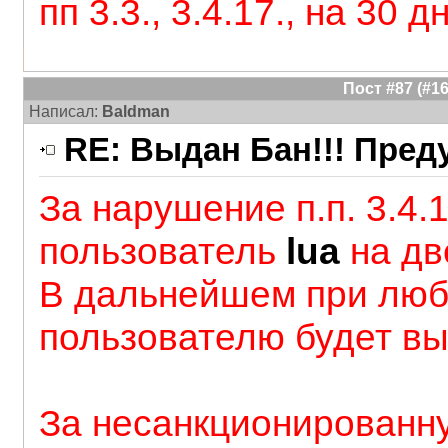
пп 3.3., 3.4.17., на 30 д
Пост #87 (#
Написал:
Baldman
RE: Выдан Бан!!! Пре
За нарушение п.п. 3.4.1
пользователь
lua
на дв
В дальнейшем при люб
пользователю будет в
За несанкционированн