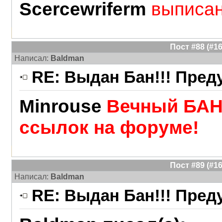
Scercewriferm
выписа
Пост #88 (#
Написал:
Baldman
RE: Выдан Бан!!! Пре
Minrouse
Вечный БАН
ссылок на форуме!
Пост #89 (#
Написал:
Baldman
RE: Выдан Бан!!! Пре