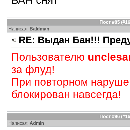
БАН снят
Пост #85 (#
Написал:
Baldman
RE: Выдан Бан!!! Пре
Пользователю
uncles
за флуд!
При повторном наруше
блокирован навсегда!
Пост #86 (#
Написал:
Admin