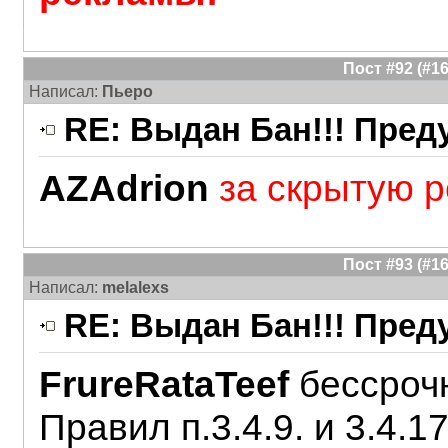
Пост #92 (#
Написал:
Пьеро
RE: Выдан Бан!!! Пре
AZAdrion
за скрытую 
Пост #93 (#
Написал:
melalexs
RE: Выдан Бан!!! Пре
FrureRataTeef
бессроч
Правил п.3.4.9. и 3.4.17