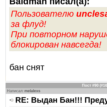
Baldman писал(а):
Пользователю
uncle
за флуд!
При повторном наруш
блокирован навсегда!
бан снят
Пост #90 (#
Написал:
melalexs
RE: Выдан Бан!!! Пре