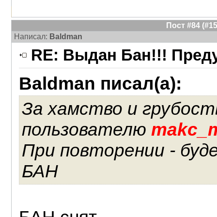
Пост #84 (#
Написал:
Baldman
RE: Выдан Бан!!! Пре
Baldman писал(а):
За хамство и грубост
пользователю
makc_
При повторении - буд
БАН