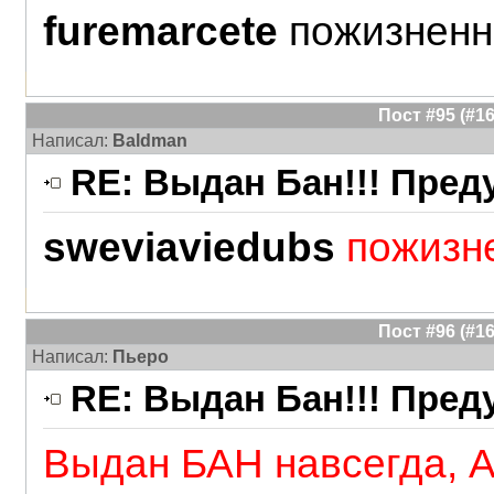
furemarcete
пожизненн
Пост #95 (#
Написал:
Baldman
RE: Выдан Бан!!! Пре
sweviaviedubs
пожизн
Пост #96 (#
Написал:
Пьеро
RE: Выдан Бан!!! Пре
Выдан БАН навсегда,