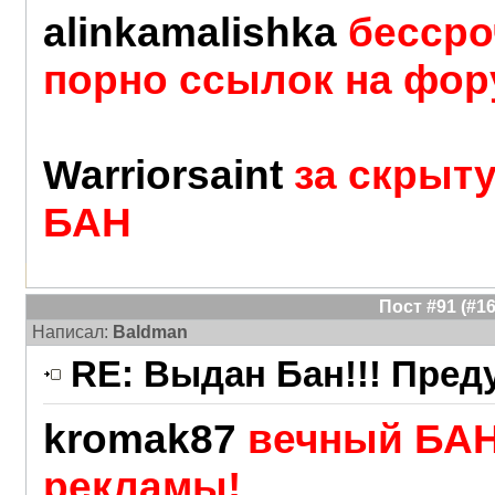
alinkamalishka
бессро
порно ссылок на фор
Warriorsaint
за скрыт
БАН
Пост #91 (#
Написал:
Baldman
RE: Выдан Бан!!! Пре
kromak87
вечный БАН
рекламы!