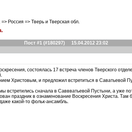
х => Россия => Тверь и Тверская обл.
а.
Пост #1 (#180297)
15.04.2012 23:02
Воскресения, состоялась 17 встреча членов Тверского отде
.
ием Христовым, и предложил встретиться в Саватьевой Пуст
мы встретились сначала в Саввватьевой Пустыни, а уже п
зован праздник в ознаменование Воскресения Христа. Там 
 даже какой-то фольк-ансамбль.