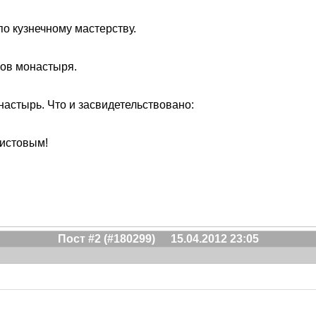
по кузнечному мастерству.
ков монастыря.
астырь. Что и засвидетельствовано:
истовым!
Пост #2 (#180299)
15.04.2012 23:05