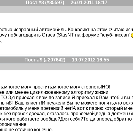
Пост #8 (#85597)
26.01.2011 18:17
лностью исправный автомобиль. Конфликт на этом считаю 
очу поблагодарить Стаса (StasNT на форуме "клуб-ниссан"
.
Пост #9 (#207642)
19.07.2012 16:55
ь,многое могу простить,многое могу стерпеть!НО!
лее или менее цивилизованному алгоритму жизни.
 ТО-3,я приехал к вам по записи!Я приехал к Вам чтобы в
еньги!Я Ваш клиент!И неужели Вы не можете понять,что веж
втомобиль у меня претензий нет!А вот к парню который мн
к без пробок доехал, оказалось проблемой,ведь я должен бы
ы для кого работаете вообще?Для себя?Тогда вперед обратно
допонимание.
шо,не отлично конечно.