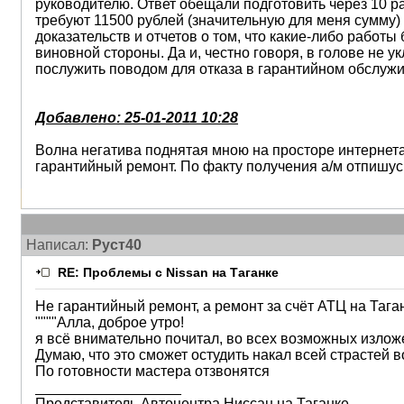
руководителю. Ответ обещали подготовить через 10 ра
требуют 11500 рублей (значительную для меня сумму) 
доказательств и отчетов о том, что какие-либо работы
виновной стороны. Да и, честно говоря, в голове не у
послужить поводом для отказа в гарантийном обслужи
Добавлено: 25-01-2011 10:28
Волна негатива поднятая мною на просторе интернет
гарантийный ремонт. По факту получения а/м отпишус
Написал:
Руст40
RE: Проблемы с Nissan на Таганке
Не гарантийный ремонт, а ремонт за счёт АТЦ на Таган
""""Алла, доброе утро!
я всё внимательно почитал, во всех возможных излож
Думаю, что это сможет остудить накал всей страстей в
По готовности мастера отзвонятся
__________________
Представитель Автоцентра Ниссан на Таганке.