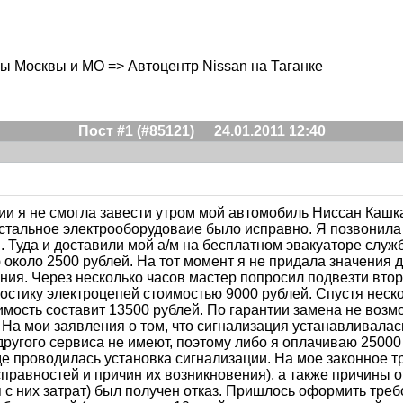
ры Москвы и МО => Автоцентр Nissan на Таганке
Пост #1 (#85121)
24.01.2011 12:40
ии я не смогла завести утром мой автомобиль Ниссан Кашка
остальное электрооборудоваие было исправно. Я позвонила 
м. Туда и доставили мой а/м на бесплатном эвакуаторе слу
 около 2500 рублей. На тот момент я не придала значения 
ия. Через несколько часов мастер попросил подвезти второ
остику электроцепей стоимостью 9000 рублей. Спустя неско
оимость составит 13500 рублей. По гарантии замена не воз
 На мои заявления о том, что сигнализация устанавливалас
 другого сервиса не имеют, поэтому либо я оплачиваю 25000
где проводилась установка сигнализации. На мое законное 
равностей и причин их возникновения), а также причины от
с них затрат) был получен отказ. Пришлось оформить треб