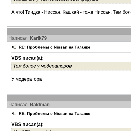
А что! Тиидка - Ниссан, Кашкай - тоже Ниссан. Тем 
Написал:
Karik79
RE: Проблемы с Nissan на Таганке
VBS писал(а):
Тем более у модератор
ов
У модератор
а
Написал:
Baldman
RE: Проблемы с Nissan на Таганке
VBS писал(а):