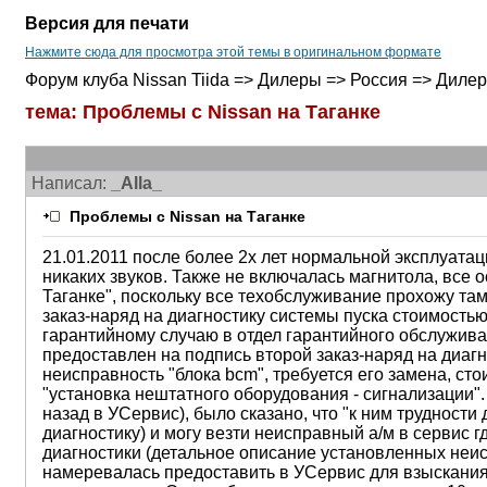
Версия для печати
Нажмите сюда для просмотра этой темы в оригинальном формате
Форум клуба Nissan Tiida => Дилеры => Россия => Диле
тема: Проблемы с Nissan на Таганке
Написал:
_Alla_
Проблемы с Nissan на Таганке
21.01.2011 после более 2х лет нормальной эксплуатац
никаких звуков. Также не включалась магнитола, все 
Таганке", поскольку все техобслуживание прохожу та
заказ-наряд на диагностику системы пуска стоимостью
гарантийному случаю в отдел гарантийного обслуживан
предоставлен на подпись второй заказ-наряд на диагн
неисправность "блока bcm", требуется его замена, ст
"установка нештатного оборудования - сигнализации".
назад в УСервис), было сказано, что "к ним трудности
диагностику) и могу везти неисправный а/м в сервис 
диагностики (детальное описание установленных неисп
намеревалась предоставить в УСервис для взыскания 