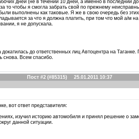
бочих дней (не в течении 10 дней, а именно в последний до
за то чтобы я смогла забрать свой по прежнему неисправны
 были выполнены как таковые. Я же в свою очередь без этих
кладывается за что я должна платить, при том что мой а/м н
вании, я не допускала.
а докатилась до ответственных лиц Автоцентра на Таганке
ь снова. Всем спасибо.
Пост #2 (#85315)
25.01.2011 10:37
ке, вот ответ представителя:
ениях, изучил историю автомобиля и принял решение о зам
округ данной ситуации.