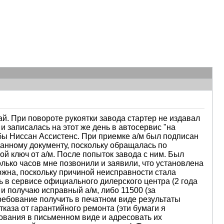
й. При повороте рукоятки завода стартер не издавал
и записалась на этот же день в автосервис "на
жбы Ниссан Ассистенс. При приемке а/м был подписан
данному документу, поскольку обращалась по
й ключ от а/м. После попыток завода с ним. Был
лько часов мне позвонили и заявили, что установлена
можна, поскольку причиной неисправности стала
ь в сервисе официального дилерского центра (2 года
 и получаю исправный а/м, либо 11500 (за
требование получить в печатном виде результаты
каза от гарантийного ремонта (эти бумаги я
ования в письменном виде и адресовать их