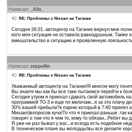
Написал:
_Alla_
RE: Проблемы с Nissan на Таганке
Сегодня 26.01. автоцентр на Таганке вернул мне по
кого моя ситуация не оставила равнодушным. Также х
вмешательство в ситуацию и проявленную лояльность
Написал:
zeppellin
RE: Проблемы с Nissan на Таганке
Уважаемый автоцентр на Таганке!Я многое могу понят
Вы знаете мы как бы все таки пытаемся перейти к бо
Сегодня утром я приехал сдавать свой автомобиль на
программой ТО-3 и еще по мелочам...я за это плачу д
30% вашей прибыли?к парню который в 7:40 принял а
Михаил)вопросов куча!То что я приехал раньше ,так ка
говорят о том что я чем то, кому то обязан...Ребят в
Я уже не раз бывал у вас...и всегда есть подобное не
В техническом плане вы молодцы!вы все делаете хоро