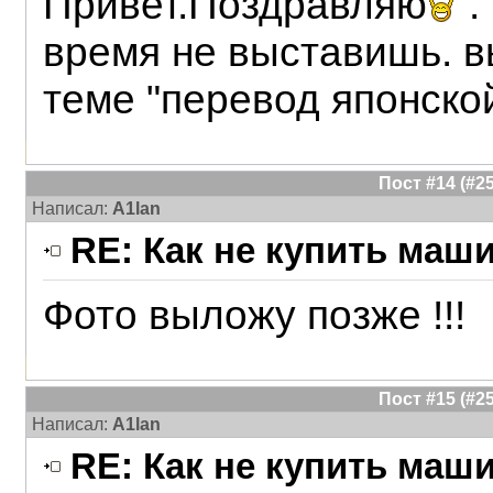
Привет.Поздравляю
.
время не выставишь. 
теме "перевод японско
Пост #14 (#
Написал:
A1lan
RE: Как не купить маш
Фото выложу позже !!!
Пост #15 (#
Написал:
A1lan
RE: Как не купить маш