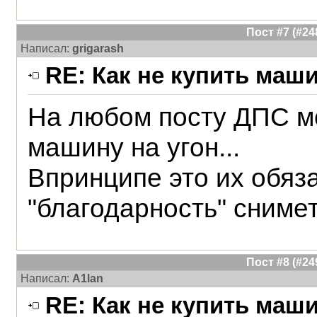
Пост #7 (#2
Написал:
grigarash
RE: Как не купить маш
На любом посту ДПС м
машину на угон...
Впринципе это их обяз
"благодарность" снимет
Пост #8 (#2
Написал:
A1lan
RE: Как не купить маш