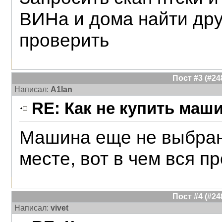
ВИНа и дома найти др
проверить
Пост #3 (#2
Написал:
A1lan
RE: Как не купить маш
Машина еще не выбрана
месте, вот в чем вся п
Пост #4 (#2
Написал:
vivet