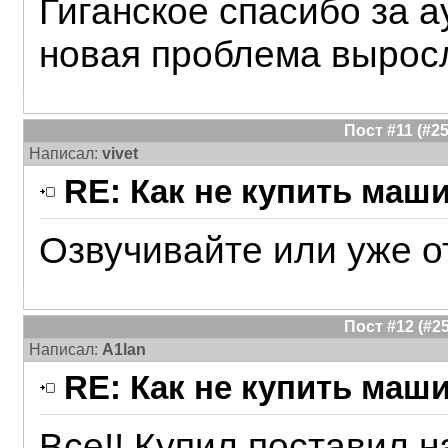
Гиганское спасибо за аук
новая проблема выросл
Пост #11 (#
Написал:
vivet
RE: Как не купить маш
Озвучивайте или уже о
Пост #12 (#
Написал:
A1lan
RE: Как не купить маш
Все!! Купил,поставил н