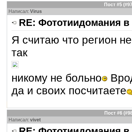
Пост #5 (#
Написал:
Virus
RE: Фототиидомания в 
Я считаю что регион не
так
никому не больно
Врод
да и своих посчитаете
Пост #6 (#
Написал:
vivet
RE: Фототиидомания в 