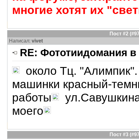
многие хотят их "свет
Пост #2 (#
Написал:
vivet
RE: Фототиидомания в 
около Тц. "Алимпик".
машинки красный-темн
работы
ул.Савушкин
моего
Пост #3 (#