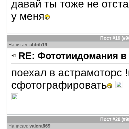
давай ты тоже не отста
у меня
Пост #19 (#
Написал:
shtrih19
RE: Фототиидомания в 
поехал в астрамоторс !
сфотографировать
Пост #20 (#
Написал:
valera669