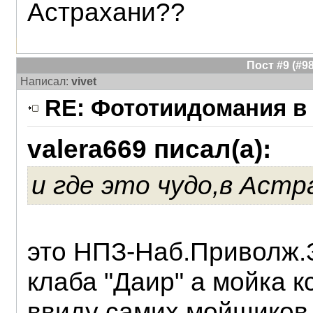
Астрахани??
Пост #9 (#
Написал:
vivet
RE: Фототиидомания в 
valera669 писал(а):
и где это чудо,в Аст
это НПЗ-Наб.Приволж.З
клаба "Даир" а мойка к
ввиду самих мойщиков