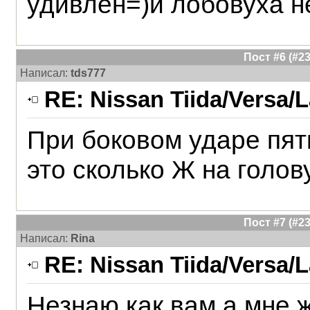
удивлён=)и лобовуха н
Пост #6 (#
Написал:
tds777
RE: Nissan Tiida/Versa/L
При боковом ударе пят
это сколько Ж на голов
Пост #7 (#
Написал:
Rina
RE: Nissan Tiida/Versa/L
Незнаю как вам а мне ж