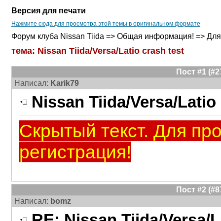
Версия для печати
Нажмите сюда для просмотра этой темы в оригинальном формате
Форум клуба Nissan Tiida => Общая информация! => Для 
тема: Nissan Tiida/Versa/Latio crash test
Пост #1 (#
Написал:
Karik79
Nissan Tiida/Versa/Latio 
Скрытый текст. Для пр
регистрация!
Пост #2 (#
Написал:
bomz
RE: Nissan Tiida/Versa/L