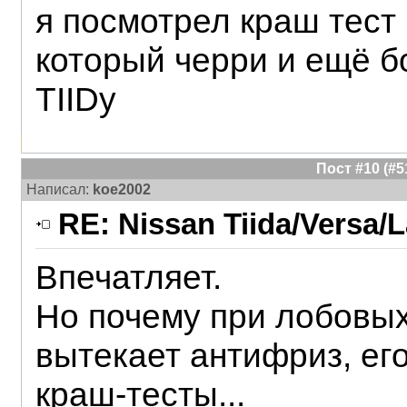
я посмотрел краш тест 
который черри и ещё 
TIIDу
Пост #10 (#
Написал:
koe2002
RE: Nissan Tiida/Versa/L
Впечатляет.
Но почему при лобовых
вытекает антифриз, его
краш-тесты...