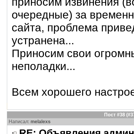
приносим извинения (в
очередные) за времен
сайта, проблема приве
устранена...
Приносим свои огромн
неполадки...
Всем хорошего настро
Пост #38 (#
Написал:
melalexs
RE: Объявления админ