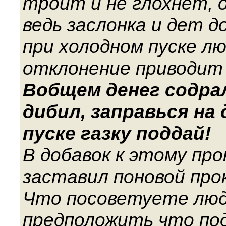
троит и не глохнет, о
ведь заслонка и дет д
при холодном пуске л
отклонение приводит к
Вобщем денег содра
дибил, заправься на 
пуске газку поддай!
В добавок к этому про
заставил поновой про
Что посоветуете люд
предположить что по