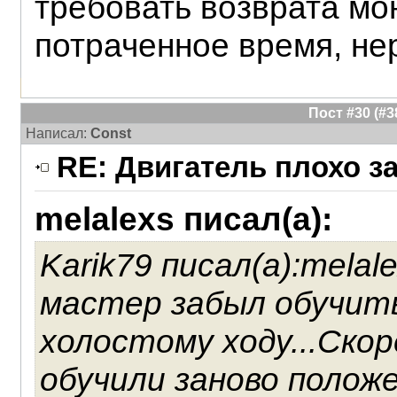
требовать возврата мо
потраченное время, не
Пост #30 (#
Написал:
Const
RE: Двигатель плохо з
melalexs писал(а):
Karik79 писал(а):mela
мастер забыл обучит
холостому ходу...Скор
обучили заново полож