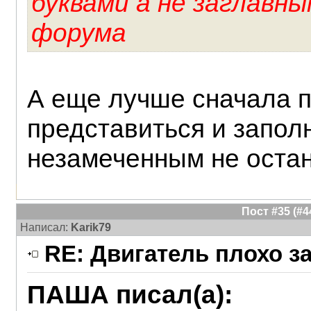
буквами а не заглавн
форума
А еще лучше сначала п
представиться и запол
незамеченным не останеш
Пост #35 (#
Написал:
Karik79
RE: Двигатель плохо з
ПАША писал(а):