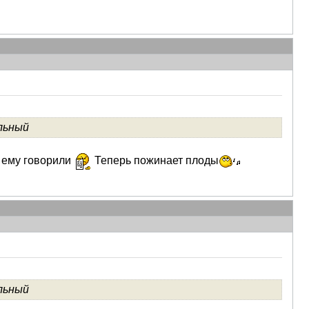
льный
е ему говорили
Теперь пожинает плоды
льный