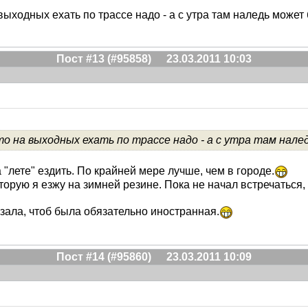
 выходных ехать по трассе надо - а с утра там наледь может
Пост #13 (#95858)
23.03.2011 10:03
о на выходных ехать по трассе надо - а с утра там нал
а "лете" ездить. По крайней мере лучше, чем в городе.
торую я езжу на зимней резине. Пока не начал встречаться, 
зала, чтоб была обязательно иностранная.
Пост #14 (#95860)
23.03.2011 10:09