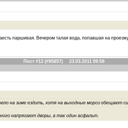
аесть паршивая. Вечером талая вода, попавшая на проезжую
Пост #12 (#95857)
23.03.2011 09:58
оело на зиме ездить, хотя на выходные мороз обещают с
 много напрягают дворы, а так один асфальт.