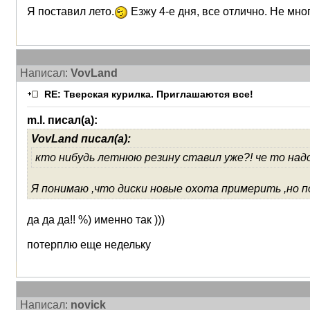
Я поставил лето.
Езжу 4-е дня, все отлично. Не мно
Написал:
VovLand
RE: Тверская курилка. Приглашаются все!
m.l. писал(а):
VovLand писал(а):
кто нибудь летнюю резину ставил уже?! че то над
Я понимаю ,что диски новые охота примерить ,но 
да да да!! %) именно так )))
потерплю еще недельку
Написал:
novick