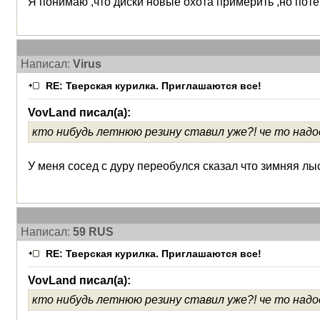
Я понимаю ,что диски новые охота примерить ,но пот
Написал:
Virus
RE: Тверская курилка. Приглашаются все!
VovLand писал(а):
кто нибудь летнюю резину ставил уже?! че то над
У меня сосед с дуру переобулся сказал что зимняя лы
Написал:
59 RUS
RE: Тверская курилка. Приглашаются все!
VovLand писал(а):
кто нибудь летнюю резину ставил уже?! че то над