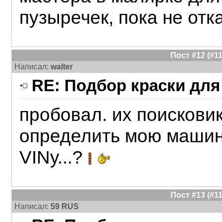
пузыречек, пока не отк
Пост #12 (#
Написал:
walter
RE: Подбор краски для
пробовал. их поисковик
определить мою машину,
VINу...?
Пост #13 (#
Написал:
59 RUS