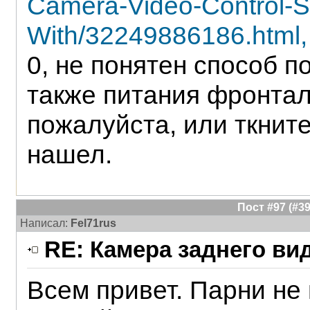
Camera-Video-Control-
With/32249886186.html,
0, не понятен способ п
также питания фронта
пожалуйста, или ткните
нашел.
Пост #97 (#
Написал:
Fel71rus
RE: Камера заднего ви
Всем привет. Парни не 