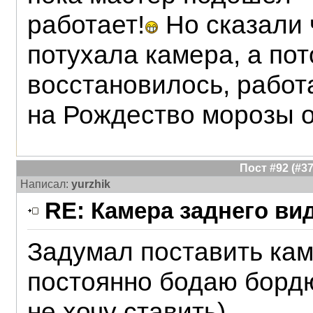
работает!
Но сказали 
потухала камера, а по
восстановилось, работ
на Рождество морозы о
Пост #92 (#
Написал:
yurzhik
RE: Камера заднего ви
Задумал поставить каме
постоянно бодаю бордю
не хочу ставить).