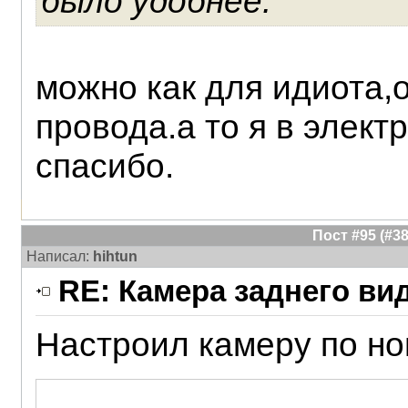
было удобнее.
можно как для идиота,о
провода.а то я в элект
спасибо.
Пост #95 (#
Написал:
hihtun
RE: Камера заднего ви
Настроил камеру по н