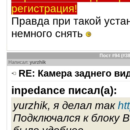
регистрация!
Правда при такой уста
немного снять
Пост #94 (#
Написал:
yurzhik
RE: Камера заднего ви
inpedance писал(а):
yurzhik, я делал так
ht
Подключался к блоку В