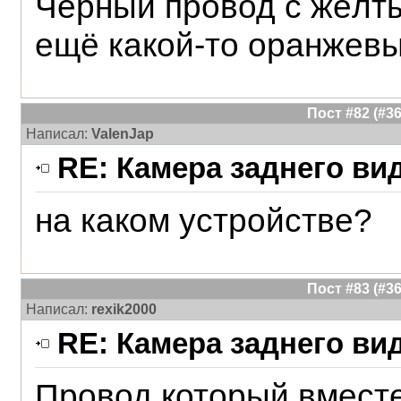
Чёрный провод с жёлты
ещё какой-то оранжевы
Пост #82 (#
Написал:
ValenJap
RE: Камера заднего ви
на каком устройстве?
Пост #83 (#
Написал:
rexik2000
RE: Камера заднего ви
Провод который вместе