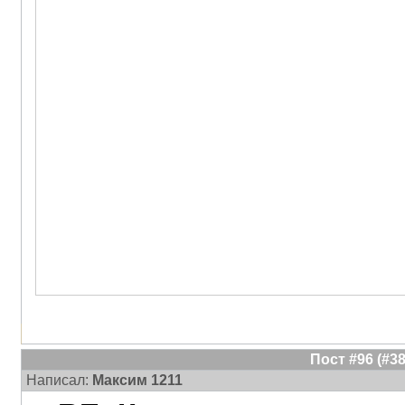
Пост #96 (#
Написал:
Максим 1211