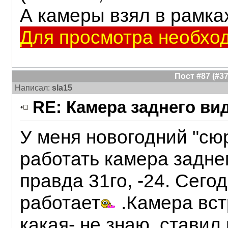
А камеры взял в рамк
Для просмотра необход
Пост #87 (#
Написал:
sla15
RE: Камера заднего ви
У меня новогодний "сю
работать камера задне
правда 31го, -24. Сегод
работает
.Камера вст
какая- не знаю, ставил