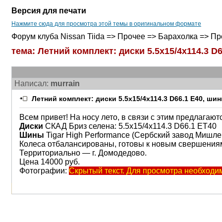
Версия для печати
Нажмите сюда для просмотра этой темы в оригинальном формате
Форум клуба Nissan Tiida => Прочее => Барахолка => П
тема: Летний комплект: диски 5.5x15/4x114.3 
Написал:
murrain
Летний комплект: диски 5.5x15/4x114.3 D66.1 E40, ш
Всем привет! На носу лето, в связи с этим предлагаютс
Диски
СКАД Бриз селена: 5.5x15/4x114.3 D66.1 ET40
Шины
Tigar High Performance (Сербский завод Мишлен
Колеса отбалансированы, готовы к новым свершения
Территориально — г. Домодедово.
Цена 14000 руб.
Фотографии:
Скрытый текст. Для просмотра необходи