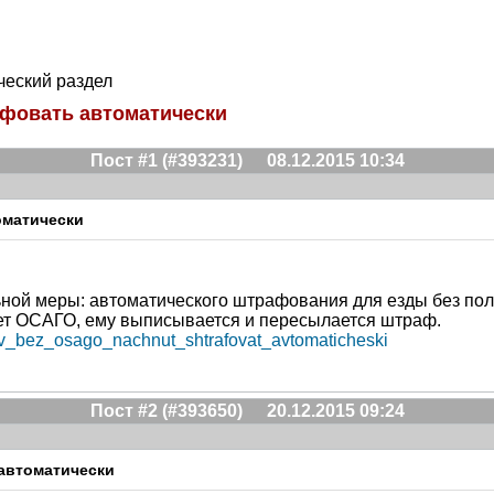
ческий раздел
афовать автоматически
Пост #1 (#393231)
08.12.2015 10:34
оматически
ной меры: автоматического штрафования для езды без поли
ет ОСАГО, ему выписывается и пересылается штраф.
cev_bez_osago_nachnut_shtrafovat_avtomaticheski
Пост #2 (#393650)
20.12.2015 09:24
автоматически