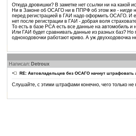
Откуда дровишки? В заметке нет ссылки ни на какой и
Ни в Законе об ОСАГО ни в ППРФ об этом же - нигде н
перед регистрацией в ГАИ надо оформить ОСАГО. И его
нет после регистрации в ГАИ - добрая воля страховат
То есть в базе РСА есть все данные на автомобиль и н
Или ГАИ будет сравнивать данные из разных баз? Но 
одноходовочки работают криво. А уж двухходовочка н
Написал:
Detroux
RE: Автовладельцев без ОСАГО начнут штрафовать 
Слушайте, с этими штрафами конечно, чего только не