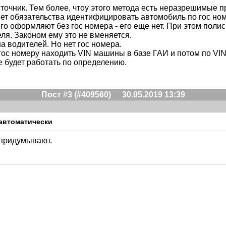
сточник. Тем более, чтоу этого метода есть неразрешимые п
ет обязательства идентифицировать автомобиль по гос номе
 оформляют без гос номера - его еще нет. При этом полис 
еля. Законом ему это не вменяется.
а водителей. Но нет гос номера.
гос номеру находить VIN машины в базе ГАИ и потом по VI
е будет работать по определению.
Пост #3 (#409560)
30.05.2019 13:39
автоматически
 придумывают.