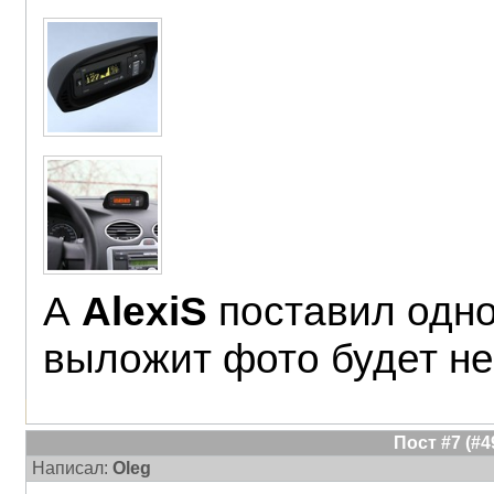
А
AlexiS
поставил одно
выложит фото будет не
Пост #7 (#
Написал:
Oleg