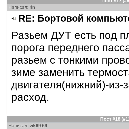
Пост #17 (
Написал:
rin
RE: Бортовой компьюте
Разьем ДУТ есть под п
порога переднего пас
разьем с тонкими пров
зиме заменить термост
двигателя(нижний)-из-
расход.
Пост #18 (#
Написал:
vik69.69