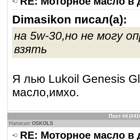
RE: Моторное масло в д
Dimasikon писал(а):
на 5w-30,но не могу о
взять
Я лью Lukoil Genesis G
масло,имхо.
Пост #4 (#4
Написал:
OSKOLS
RE: Моторное масло в д