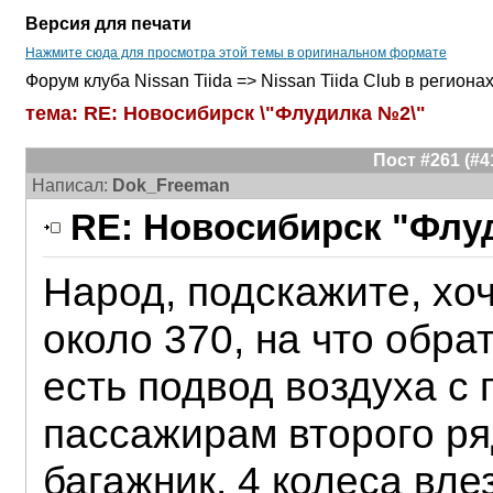
Версия для печати
Нажмите сюда для просмотра этой темы в оригинальном формате
Форум клуба Nissan Tiida => Nissan Tiida Club в регион
тема: RE: Новосибирск \"Флудилка №2\"
Пост #261 (#
Написал:
Dok_Freeman
RE: Новосибирск "Флу
Народ, подскажите, хо
около 370, на что обра
есть подвод воздуха с 
пассажирам второго ря
багажник, 4 колеса вле