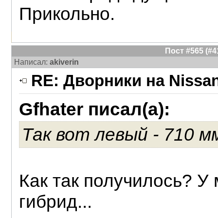
Прикольно.
Пост #565 (#
Написал:
akiverin
RE: Дворники на Nissan
Gfhater писал(а):
Так вот левый - 710 мм
Как так получилось? У
гибрид...