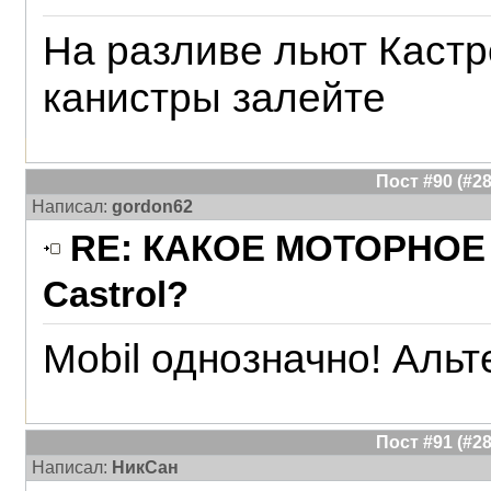
На разливе льют Каст
канистры залейте
Пост #90 (#
Написал:
gordon62
RE: КАКОЕ МОТОРНОЕ 
Castrol?
Mobil однозначно! Альт
Пост #91 (#
Написал:
НикСан