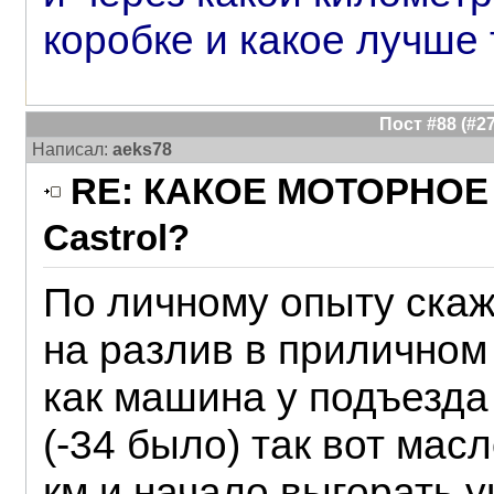
коробке и какое лучше
Пост #88 (#
Написал:
aeks78
RE: КАКОЕ МОТОРНОЕ 
Castrol?
По личному опыту скажу
на разлив в приличном
как машина у подъезда 
(-34 было) так вот мас
км и начало выгорать у