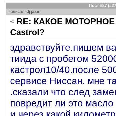
Пост #87 (#
Написал:
dj jasm
RE: КАКОЕ МОТОРНОЕ 
Castrol?
здравствуйте.пишем ва
тиида с пробегом 5200
кастрол10/40.после 50
сервисе Ниссан. мне т
.сказали что след заме
повредит ли это масл
и через какой километ