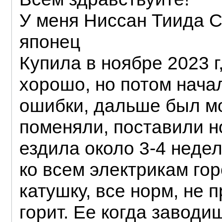
У меня Ниссан Тиида С1
японец
Купила в ноябре 2023 
хорошо, но потом начал
ошибки, дальше был мо
поменяли, поставили н
ездила около 3-4 недел
ко всем электрикам гор
катушку, все норм, не 
горит. Ее когда заводи