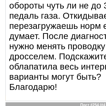
обороты чуть ли не до 
педаль газа. Откидыва
перезагружаешь норм е
думает. После диагност
нужно менять проводку
дросселем. Подскажите
облапатила весь интерн
варианты могут быть?
Благодарю!
Пост #254 (#