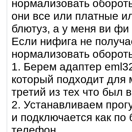
нормализовать обороты
они все или платные и
блютуз, а у меня ви ф
Если нифига не получа
нормализовать обороты
1. Берем адаптер eml3
который подходит для
третий из тех что был 
2. Устанавливаем прогу
и подключается как по 
телефон.