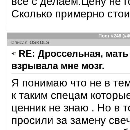
все с делаем.Цену не г
Сколько примерно стои
Пост #248 (#
Написал:
OSKOLS
RE: Дроссельная, мать 
взрывала мне мозг.
Я понимаю что не в тем
к таким спецам которые
ценник не знаю . Но в 
просили за замену свеч