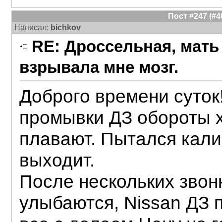
Пост #247 (#
Написал:
bichkov
RE: Дроссельная, мать 
взрывала мне мозг.
Доброго времени суток
промывки ДЗ обороты х
плавают. Пытался калиб
выходит.
После нескольких звон
улыбаются, Nissan ДЗ 