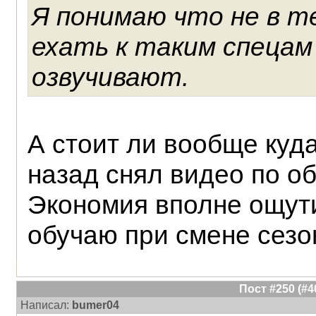
Я понимаю что не в те
ехать к таким спецам
озвучивают.
А стоит ли вообще куда
назад снял видео по о
Экономия вполне ощути
обучаю при смене сезон
Пост #250 (#
Написал:
bumer04