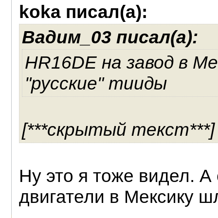
koka писал(а):
Вадим_03 писал(а):
HR16DE на завод в Ме
"русские" тииды
[***скрытый текст***]
Ну это я тоже видел. А
двигатели в Мексику шл