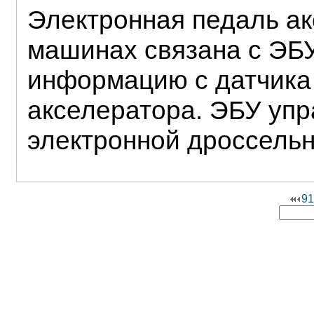
Электронная педаль а
машинах связана с ЭБУ
информацию с датчика
акселератора. ЭБУ уп
электронной дроссельн
9
1