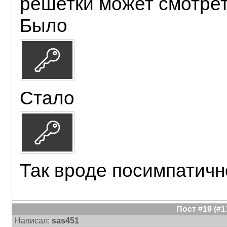
решетки может смотрет
Было
Стало
Так вроде посимпатич
Пост #19 (#
Написал:
sas451