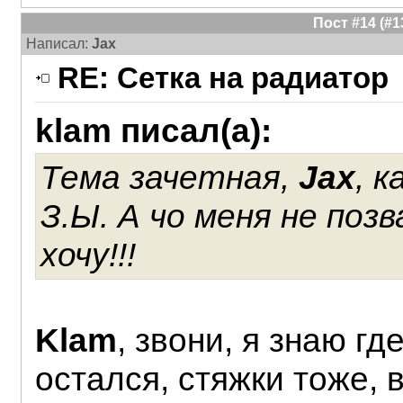
Пост #14 (#
Написал:
Jax
RE: Сетка на радиатор
klam писал(а):
Тема зачетная,
Jax
, 
З.Ы. А чо меня не поз
хочу!!!
Klam
, звони, я знаю гд
остался, стяжки тоже, 