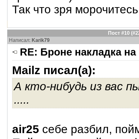
Так что зря морочитесь
Пост #10 (#
Написал:
Karik79
RE: Броне накладка на
Mailz писал(а):
А кто-нибудь из вас 
.....
air25
себе разбил, пой