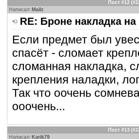
Пост #12 (#
Написал:
Mailz
RE: Броне накладка на
Если предмет был увес
спасёт - сломает крепл
сломанная накладка, с
крепления наладки, л
Так что оочень сомнев
ооочень...
Пост #13 (#
Написал:
Karik79