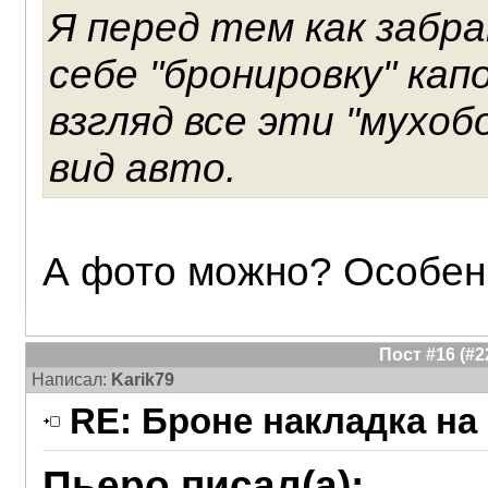
Я перед тем как забр
себе "бронировку" кап
взгляд все эти "мухоб
вид авто.
А фото можно? Особенн
Пост #16 (#
Написал:
Karik79
RE: Броне накладка на
Пьеро писал(а):