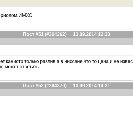
ериодом.ИМХО
Пост #51 (#364362)
13.09.2014 12:30
ет канистр только разлив а в ниссане что то цена и не изве
не может ответить.
Пост #52 (#364370)
13.09.2014 14:21