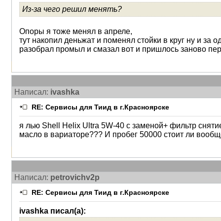
Из-за чего решил менять?
Опоры я тоже менял в апреле,
тут накопил деньжат и поменял стойки в круг ну и з
разобрал промыл и смазал вот и пришлось заново пе
Написал:
ivashka
RE: Сервисы для Тиид в г.Красноярске
я лью Shell Helix Ultra 5W-40 с заменой+ фильтр сня
масло в вариаторе??? И пробег 50000 стоит ли вообщ
Написал:
petrovichv2p
RE: Сервисы для Тиид в г.Красноярске
ivashka писал(а):