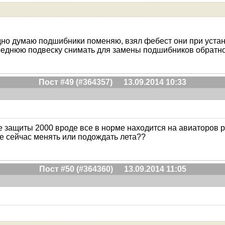
а одно думаю подшибники поменяю, взял фебест они при уст
реднюю подвеску снимать для замены подшибников обратно
Пост #49 (#364357)
13.09.2014 10:33
тие защиты 2000 вроде все в норме находится на авиаторов
е сейчас менять или подождать лета??
Пост #50 (#364360)
13.09.2014 11:05