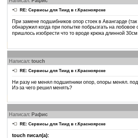
Написал:
Рафис
RE: Сервисы для Тиид в г.Красноярске
При замене подшибников опор стоек в Авангарде (так 
обнаружил когда при попытке побрызгать на лобовое с
пришлось изобрести что то вроде крюка длинной 30см 
Написал:
touch
RE: Сервисы для Тиид в г.Красноярске
Ни разу не менял подшипники опор, опоры менял. под
Из-за чего решил менять?
Написал:
Рафис
RE: Сервисы для Тиид в г.Красноярске
touch писал(а):