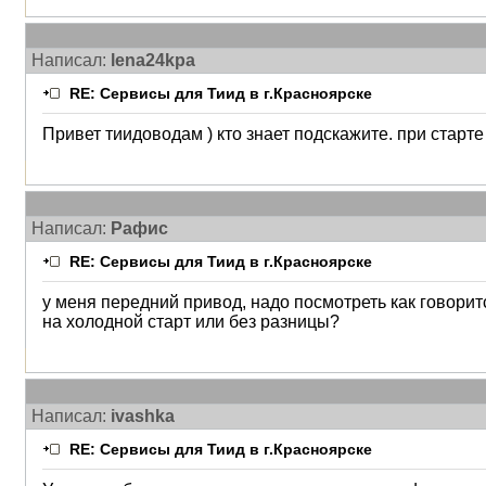
Написал:
lena24kpa
RE: Сервисы для Тиид в г.Красноярске
Привет тиидоводам ) кто знает подскажите. при старт
Написал:
Рафис
RE: Сервисы для Тиид в г.Красноярске
у меня передний привод, надо посмотреть как говорит
на холодной старт или без разницы?
Написал:
ivashka
RE: Сервисы для Тиид в г.Красноярске