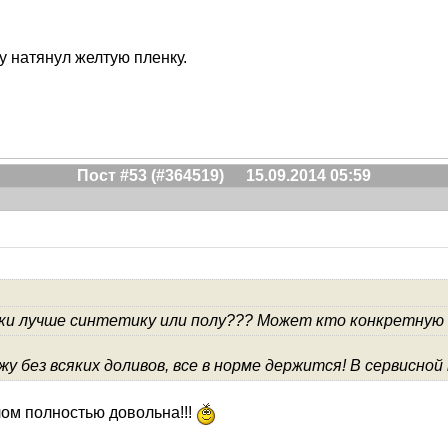
у натянул желтую пленку.
Пост #53 (#364519)
15.09.2014 05:59
аки лучше синтетику или полу??? Может кто конкретную
у без всяких доливов, все в норме держится! В сервисно
слом полностью довольна!!!