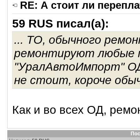
RE: А стоит ли перепл
59 RUS писал(а):
... ТО, обычного рем
ремонтируют любые 
"УралАвтоИмпорт" ОД 
не стоит, короче обы
Как и во всех ОД, рем
Пос