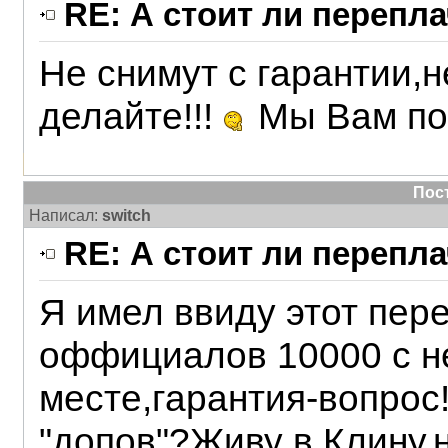
RE: А стоит ли перепл
Не снимут с гарантии,н
делайте!!!
Мы Вам по
Пос
Написал:
switch
RE: А стоит ли перепл
Я имел ввиду этот пер
оффициалов 10000 с н
месте,гарантия-вопрос!
"допов"?Живу в Клину,н