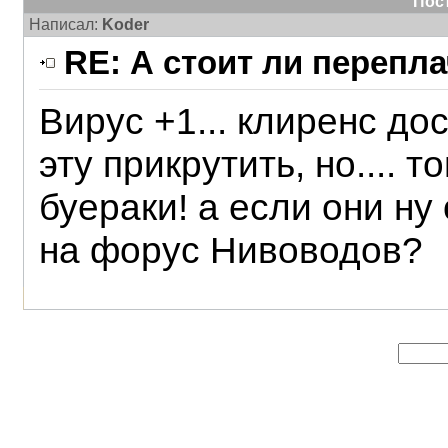
Пос
Написал:
Koder
RE: А стоит ли перепл
Вирус +1... клиренс до
эту прикрутить, но.... 
буераки! а если они ну
на форус Нивоводов?