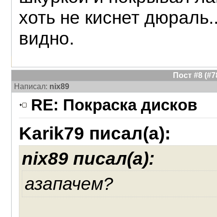
хоть не киснет дюраль.
видно.
Пост #8 (#
Написал:
nix89
RE: Покраска дисков
Karik79 писал(а):
nix89 писал(а):
азапачем?