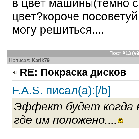
в цвет машины(темно с
цвет?короче посоветуй ч
могу решиться....
Пост #13 (
Написал:
Karik79
RE: Покраска дисков
F.A.S. писал(а):[/b]
Эффект будет когда 
где им положено....