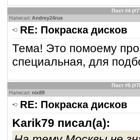
Пост #4 (#
Написал:
Andrey24rus
RE: Покраска дисков
Тема! Это помоему про
специальная, для подб
Пост #5 (#
Написал:
nix89
RE: Покраска дисков
Karik79 писал(а):
На тему Москвы не зн