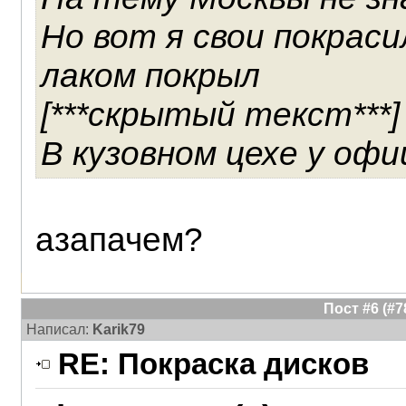
Но вот я свои покраси
лаком покрыл
[***скрытый текст***]
В кузовном цехе у оф
азапачем?
Пост #6 (#
Написал:
Karik79
RE: Покраска дисков