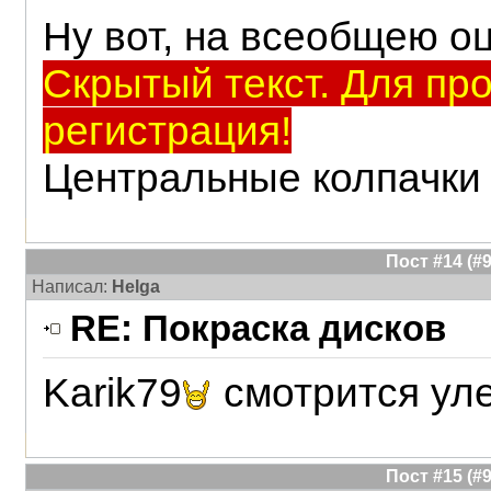
Ну вот, на всеобщею о
Скрытый текст. Для пр
регистрация!
Центральные колпачки
Пост #14 (
Написал:
Helga
RE: Покраска дисков
Karik79
смотрится ул
Пост #15 (