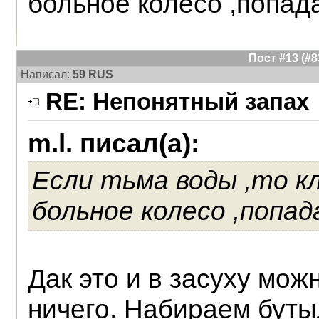
больное колесо ,попад
Пост #13 (#
Написал:
59 RUS
RE: Непонятный запах
m.l. писал(а):
Если тьма воды ,то к
больное колесо ,попад
Дак это и в засуху мож
ничего. Набираем бутыл