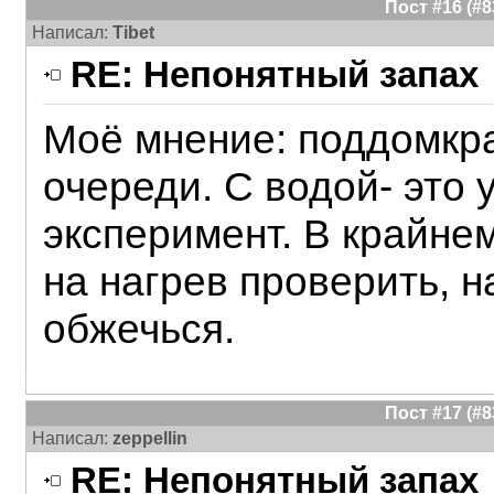
Пост #16 (#
Написал:
Tibet
RE: Непонятный запах
Моё мнение: поддомкра
очереди. С водой- это
эксперимент. В крайне
на нагрев проверить, н
обжечься.
Пост #17 (#
Написал:
zeppellin
RE: Непонятный запах