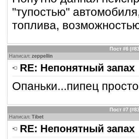
"тупостью" автомобил
топлива, возможностью
Пост #6 (#
Написал:
zeppellin
RE: Непонятный запах
Опаньки...пипец просто
Пост #7 (#
Написал:
Tibet
RE: Непонятный запах