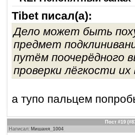
Tibet писал(а):
Дело может быть поху
предмет подклиниван
путём поочерёдного в
проверки лёгкости их
а тупо пальцем попроб
Пост #19 (#
Написал:
Мишаня_1004