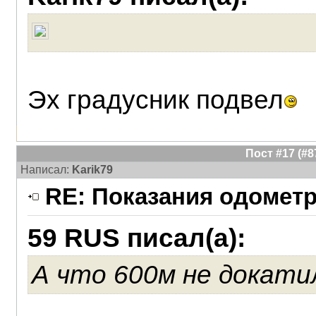
Эх градусник подвел
Пост #17 (#
Написал:
Karik79
RE: Показания одометр
59 RUS писал(а):
А что 600м не докати