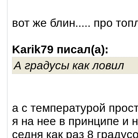
вот же блин..... про то
Karik79 писал(а):
А градусы как ловил
а с температурой прост
я на нее в принципе и 
седня как раз 8 градусо