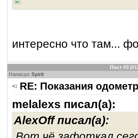
интересно что там... фо
Пост #3 (#
Написал:
Spirit
RE: Показания одометра
melalexs писал(а):
AlexOff писал(а):
Вот чё зафоткал сегод