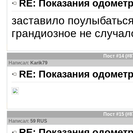
RE: Показания одометр
заставило поулыбаться!
грандиозное не случал
Пост #14 (#
Написал:
Karik79
RE: Показания одометр
Пост #15 (#
Написал:
59 RUS
RE: Показания одометр