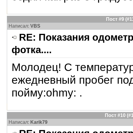
Пост #9 (#
Написал:
VBS
RE: Показания одометра
фотка....
Молодец! С температур
ежедневный пробег под
пойму:ohmy: .
Пост #10 (
Написал:
Karik79