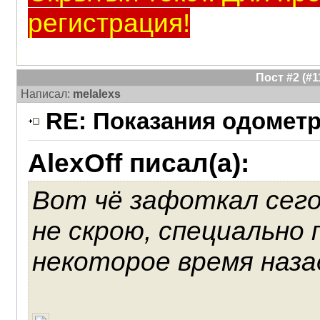
регистрация!
Пост #2 (#
Написал:
melalexs
RE: Показания одометра
AlexOff писал(а):
Вот чё зафоткал сегод
не скрою, специально
некоторое время назад