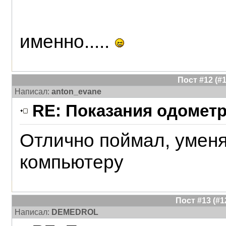
именно.....
Пост #12 (
Написал:
anton_evane
RE: Показания одометр
Отлично поймал, уменя
компьютеру
Пост #13 (#
Написал:
DEMEDROL