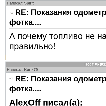
Написал:
Spirit
RE: Показания одометра
фотка....
А почему топливо не н
правильно!
Пост #6 (#
Написал:
Karik79
RE: Показания одометра
фотка....
AlexOff писал(а):