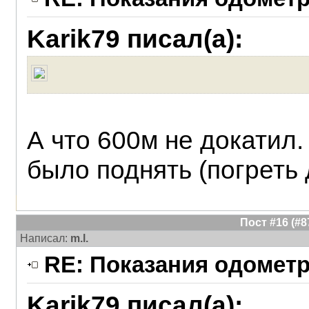
Karik79 писал(а):
А что 600м не докатил
было поднять (погреть 
Пост #16 (#
Написал:
m.l.
RE: Показания одометр
Karik79 писал(а):