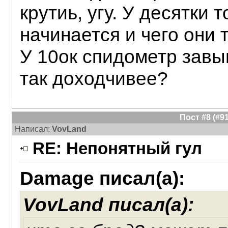
крутиь, угу. У десятки 
начинается и чего они
У 10ок спидометр завы
так доходчивее?
Пост #8 (#
Написал:
VovLand
RE: Непонятный гул
Damage писал(а):
VovLand писал(а):