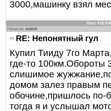
3000,машинку взял мес
Пост #18 (#
Написал:
switch
RE: Непонятный гул
Купил Тииду 7го Марта
где-то 100км.Обороты 
слишимое жужжание,по
домом залез правым пе
обочине,пришлось по-бу
тогда я и услышал мот