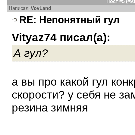
Пост #5 (#
Написал:
VovLand
RE: Непонятный гул
Vityaz74 писал(а):
А гул?
а вы про какой гул кон
скорости? у себя не за
резина зимняя