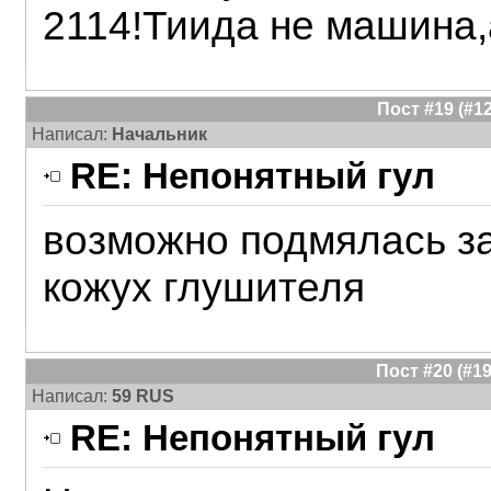
2114!Тиида не машина
Пост #19 (#
Написал:
Начальник
RE: Непонятный гул
возможно подмялась за
кожух глушителя
Пост #20 (#
Написал:
59 RUS
RE: Непонятный гул