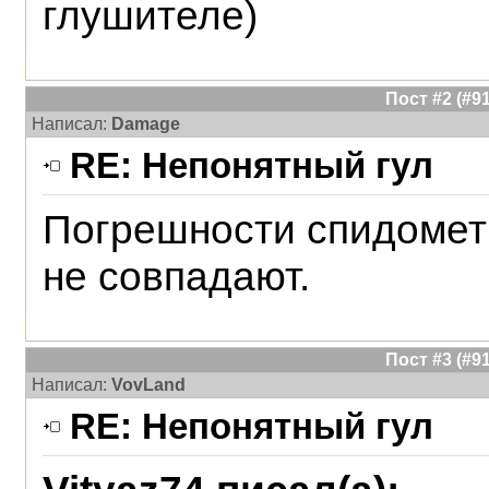
глушителе)
Пост #2 (#
Написал:
Damage
RE: Непонятный гул
Погрешности спидомет
не совпадают.
Пост #3 (#
Написал:
VovLand
RE: Непонятный гул