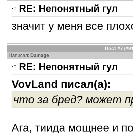
RE: Непонятный гул
значит у меня все плох
Пост #7 (#
Написал:
Damage
RE: Непонятный гул
VovLand писал(а):
что за бред? может 
Ага, тиида мощнее и п