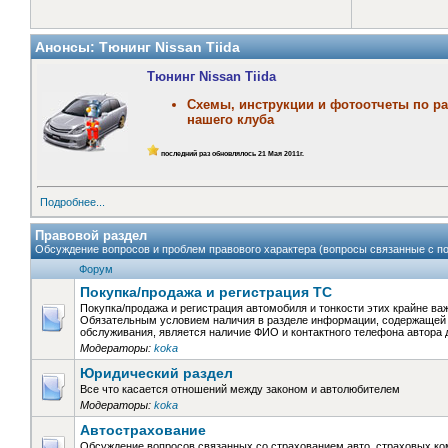
Анонсы: Тюнинг Nissan Tiida
Тюнинг Nissan Tiida
Cхемы, инструкции и фотоотчеты по ра
нашего клуба
последний раз обновлялось 21 Мая 2011г.
Подробнее...
Правовой раздел
Обсуждение вопросов и проблем правового характера (вопросы связанные с пок
Форум
Покупка/продажа и регистрация ТС
Покупка/продажа и регистрация автомобиля и тонкости этих крайне в
Обязательным условием наличия в разделе информации, содержащей 
обслуживания, является наличие ФИО и контактного телефона автора
Модераторы:
koka
Юридический раздел
Все что касается отношений между законом и автолюбителем
Модераторы:
koka
Автострахование
Обсуждение вопросов связанных со страхованием авто, страховых ко