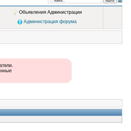
Найти
Объявления Администрации
Администрация форума
атели.
анные