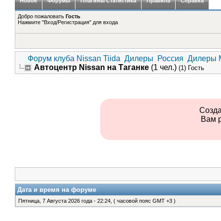
Новое
Форумы
Плагины Статистика
Правила
Справка
Добро пожаловать
Гость
Нажмите "Вход/Регистрация" для входа
Форум клуба Nissan Tiida
Дилеры
Россия
Дилеры 
Автоцентр Nissan на Таганке
(1 чел.)
(1) Гость
Созда
Вам 
Дата и время на форуме
Пятница, 7 Августа 2026 года - 22:24, ( часовой пояс GMT +3 )