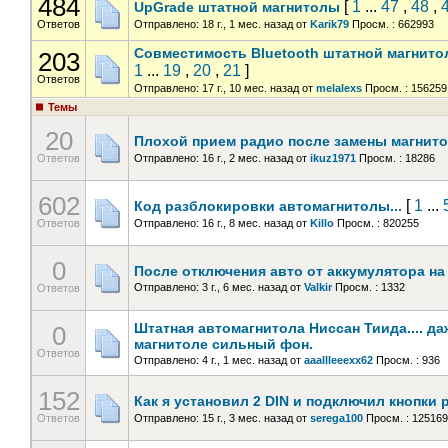
484
[
1
...
47
,
48
,
UpGrade штатной магнитолы
Ответов
Отправлено: 18 г., 1 мес. назад
от
Karik79
Просм. : 662993
Совместимость Bluetooth штатной магнит
203
1
...
19
,
20
,
21
]
Ответов
Отправлено: 17 г., 10 мес. назад
от
melalexs
Просм. : 156259
Темы
20
Плохой прием радио после замены магнит
Ответов
Отправлено: 16 г., 2 мес. назад
от
ikuz1971
Просм. : 18286
602
[
1
...
Код разблокировки автомагнитолы...
Ответов
Отправлено: 16 г., 8 мес. назад
от
Killo
Просм. : 820255
0
После отключения авто от аккумулятора н
Отправлено: 3 г., 6 мес. назад
от
Valkir
Просм. : 1332
Ответов
Штатная автомагнитола Ниссан Тиида.... д
0
магнитоле сильный фон.
Ответов
Отправлено: 4 г., 1 мес. назад
от
aaallleeexx62
Просм. : 936
152
Как я установил 2 DIN и подключил кнопки 
Ответов
Отправлено: 15 г., 3 мес. назад
от
serega100
Просм. : 125169