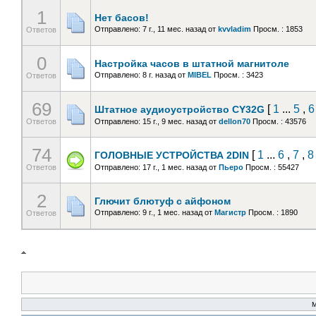
1
Нет басов!
Отправлено: 7 г., 11 мес. назад
от
kvvladim
Просм. : 1853
Ответов
0
Настройка часов в штатной магнитоле
Отправлено: 8 г. назад
от
MIBEL
Просм. : 3423
Ответов
69
[
1
...
5
,
6
Штатное аудиоустройство CY32G
Ответов
Отправлено: 15 г., 9 мес. назад
от
dellon70
Просм. : 43576
74
[
1
...
6
,
7
,
8
ГОЛОВНЫЕ УСТРОЙСТВА 2DIN
Ответов
Отправлено: 17 г., 1 мес. назад
от
Пьеро
Просм. : 55427
2
Глючит блютуф с айфоном
Отправлено: 9 г., 1 мес. назад
от
Магистр
Просм. : 1890
Ответов