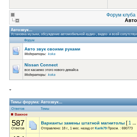
Форум клуба 
Авто
Автозвук...
Установка музыки, обсуждение автомобильной аудио-, видео- и всей сопутств
Форум
Авто звук своими руками
Модераторы:
koka
Nissan Connect
все касаемо этого нового девайса
Модераторы:
koka
Темы форума:
Автозвук...
Ответов
Темы
Важное
587
[
1
..
Варианты замены штатной магнитолы
Ответов
Отправлено: 18 г., 1 мес. назад
от
Karik79
Просм. : 690773