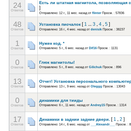
Есть ли штатная магнитола, позволяющая 
24
]
Ответов
Отправлено: 12 г., 11 мес. назад
от
flinter
Просм. : 57836
48
[
1
...
3
,
4
,
5
]
Установка писчалок
Ответов
Отправлено: 16 г., 4 мес. назад
от
denisik
Просм. : 38237
1
Нужен код. *
Отправлено: 5 г., 6 мес. назад
от
Dif16
Просм. : 1131
Ответов
0
Глюк магнитолы!
Отправлено: 5 г., 8 мес. назад
от
Gilichuk
Просм. : 896
Ответов
13
Отчет! Установка персонального компьютера
Ответов
Отправлено: 13 г., 9 мес. назад
от
Oleggg
Просм. : 13043
0
динамики для тииды
Отправлено: 6 г., 11 мес. назад
от
Andrey15
Просм. : 1314
Ответов
17
[
1
,
2
]
Динамики в заднии задние двери.
Ответов
Отправлено: 14 г., 6 мес. назад
от
___Alexandr___
Просм. : 