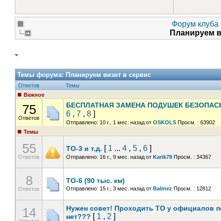
Форум клуба 
Планируем в
Темы форума:
Планируем визит в сервис
Ответов
Темы
Важное
БЕСПЛАТНАЯ ЗАМЕНА ПОДУШЕК БЕЗОПАС
75
6
,
7
,
8
]
Ответов
Отправлено: 10 г., 1 мес. назад
от
OSKOLS
Просм. : 63902
Темы
55
[
1
...
4
,
5
,
6
]
ТО-3 и т.д.
Ответов
Отправлено: 16 г., 9 мес. назад
от
Karik79
Просм. : 34367
8
ТО-6 (90 тыс. км)
Отправлено: 15 г., 3 мес. назад
от
Balinez
Просм. : 12812
Ответов
Нужен совет! Проходить ТО у официалов п
14
[
1
,
2
]
нет???