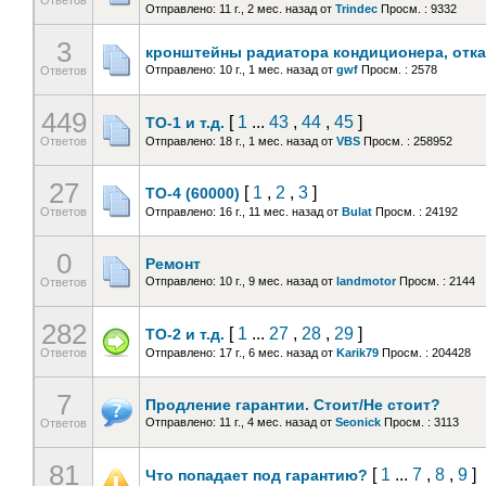
Ответов
Отправлено: 11 г., 2 мес. назад
от
Trindec
Просм. : 9332
3
кронштейны радиатора кондиционера, отка
Отправлено: 10 г., 1 мес. назад
от
gwf
Просм. : 2578
Ответов
449
[
1
...
43
,
44
,
45
]
ТО-1 и т.д.
Ответов
Отправлено: 18 г., 1 мес. назад
от
VBS
Просм. : 258952
27
[
1
,
2
,
3
]
ТО-4 (60000)
Ответов
Отправлено: 16 г., 11 мес. назад
от
Bulat
Просм. : 24192
0
Ремонт
Отправлено: 10 г., 9 мес. назад
от
landmotor
Просм. : 2144
Ответов
282
[
1
...
27
,
28
,
29
]
ТО-2 и т.д.
Ответов
Отправлено: 17 г., 6 мес. назад
от
Karik79
Просм. : 204428
7
Продление гарантии. Стоит/Не стоит?
Отправлено: 11 г., 4 мес. назад
от
Seonick
Просм. : 3113
Ответов
81
[
1
...
7
,
8
,
9
]
Что попадает под гарантию?