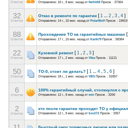
Ответов
Отправлено: 16 г., 9 мес. назад
от
Nefrit69
Просм. : 37364
32
[
1
...
2
,
3
,
4
]
Отказ в ремонте по гарантии
Ответов
Отправлено: 14 г., 10 мес. назад
от
PolarWolf
Просм. : 19919
88
Прохождение ТО на гарантийных машинах
Ответов
Отправлено: 17 г., 10 мес. назад
от
Karik79
Просм. : 58364
22
[
1
,
2
,
3
]
Кузовной ремонт
Ответов
Отправлено: 17 г., 2 мес. назад
от
Vika
Просм. : 11121
50
[
1
...
4
,
5
,
6
]
ТО-0, стоит ли делать?
Ответов
Отправлено: 18 г., 1 мес. назад
от
VBS
Просм. : 31857
6
100% гарантийный случай, столкнулся с пр
Отправлено: 12 г., 8 мес. назад
от
emr
Просм. : 3200
Ответов
2
кто после гарантии проходит ТО у официа
Отправлено: 12 г., 9 мес. назад
от
bsv272
Просм. : 3357
Ответов
11
Быстрый снос тормозных дисков или разв