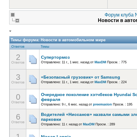
Форум клуба N
Новости в авт
Темы форума:
Новости в автомобильном мире
Ответов
Темы
2
Супертормоз
Отправлено: 11 г., 1 мес. назад
от
MaxDM
Просм. : 775
Ответов
3
«Безопасный грузовик» от Samsung
Отправлено: 11 г., 1 мес. назад
от
MaxDM
Просм. : 224
Ответов
Очередное поколение хэтчбеков Hyundai So
0
февраля
Ответов
Отправлено: 9 г., 6 мес. назад
от
preemaxion
Просм. : 195
Водителей «Ниссанов» назвали самыми з
6
парковки
Ответов
Отправлено: 11 г. назад
от
MaxDM
Просм. : 289
1
Nissan Lannia