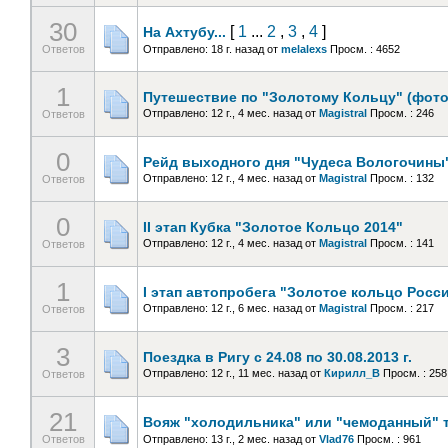
30
[
1
...
2
,
3
,
4
]
На Ахтубу...
Ответов
Отправлено: 18 г. назад
от
melalexs
Просм. : 4652
1
Путешествие по "Золотому Кольцу" (фото
Отправлено: 12 г., 4 мес. назад
от
Magistral
Просм. : 246
Ответов
0
Рейд выходного дня "Чудеса Вологочины" (
Отправлено: 12 г., 4 мес. назад
от
Magistral
Просм. : 132
Ответов
0
II этап Кубка "Золотое Кольцо 2014"
Отправлено: 12 г., 4 мес. назад
от
Magistral
Просм. : 141
Ответов
1
I этап автопробега "Золотое кольцо России
Отправлено: 12 г., 6 мес. назад
от
Magistral
Просм. : 217
Ответов
3
Поездка в Ригу с 24.08 по 30.08.2013 г.
Отправлено: 12 г., 11 мес. назад
от
Кирилл_В
Просм. : 258
Ответов
21
Вояж "холодильника" или "чемоданный" т
Ответов
Отправлено: 13 г., 2 мес. назад
от
Vlad76
Просм. : 961