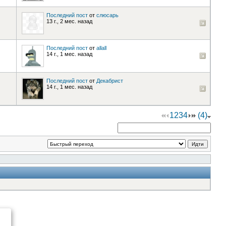
Последний пост
от
слюсарь
13 г., 2 мес. назад
Последний пост
от
allall
14 г., 1 мес. назад
Последний пост
от
Декабрист
14 г., 1 мес. назад
1
2
3
4
(4)
Идти