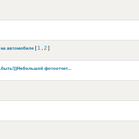
[
1
,
2
]
 на автомобиле
.быть!))Небольшой фотоотчет...