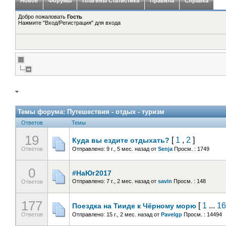
Новое
Форумы
Плагины Статистика
Правила
Справка
Добро пожаловать
Гость
Нажмите "Вход/Регистрация" для входа
Темы форума:
Путешествия - отдых - туризм
Ответов
Темы
19
[
1
,
2
]
Куда вы ездите отдыхать?
Ответов
Отправлено: 9 г., 5 мес. назад
от
Senja
Просм. : 1749
0
#НаЮг2017
Отправлено: 7 г., 2 мес. назад
от
savin
Просм. : 148
Ответов
177
[
1
...
16
Поездка на Тииде к Чёрному морю
Ответов
Отправлено: 15 г., 2 мес. назад
от
Pavelgp
Просм. : 14494