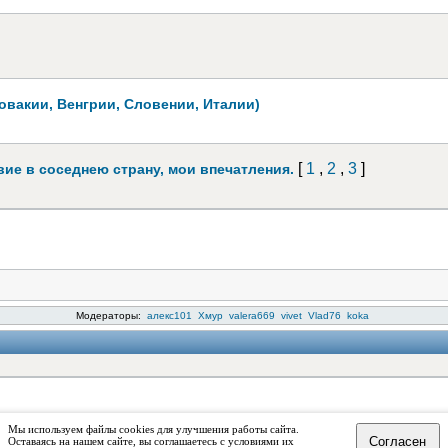
овакии, Венгрии, Словении, Италии)
[
1
,
2
,
3
]
вие в соседнею страну, мои впечатления.
Модераторы:
алекс101
Хмур
valera669
vivet
Vlad76
koka
Мы используем файлы cookies для улучшения работы сайта.
Согласен
Оставаясь на нашем сайте, вы соглашаетесь с условиями их