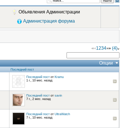
Найти
Объявления Администрации
Администрация форума
1
2
3
4
(4)
Опции
Последний пост
Последний пост
от
Kramu
1 г., 10 мес. назад
Последний пост
от
savin
7 г., 2 мес. назад
Последний пост
от
UltraWatch
7 г., 10 мес. назад