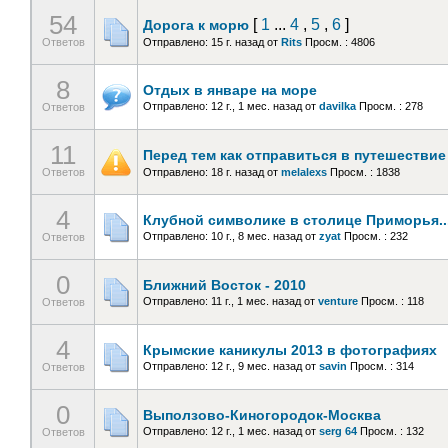
54
[
1
...
4
,
5
,
6
]
Дорога к морю
Ответов
Отправлено: 15 г. назад
от
Rits
Просм. : 4806
8
Отдых в январе на море
Отправлено: 12 г., 1 мес. назад
от
davilka
Просм. : 278
Ответов
11
Перед тем как отправиться в путешествие
Ответов
Отправлено: 18 г. назад
от
melalexs
Просм. : 1838
4
Клубной символике в столице Приморья..
Отправлено: 10 г., 8 мес. назад
от
zyat
Просм. : 232
Ответов
0
Ближний Восток - 2010
Отправлено: 11 г., 1 мес. назад
от
venture
Просм. : 118
Ответов
4
Крымские каникулы 2013 в фотографиях
Отправлено: 12 г., 9 мес. назад
от
savin
Просм. : 314
Ответов
0
Выползово-Киногородок-Москва
Отправлено: 12 г., 1 мес. назад
от
serg 64
Просм. : 132
Ответов