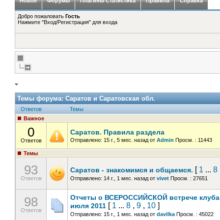
Новое
Форумы
Плагины Статистика
Правила
Справка
Добро пожаловать
Гость
Нажмите "Вход/Регистрация" для входа
Темы форума:
Саратов и Саратовская обл.
Ответов
Темы
Важное
0
Саратов. Правила раздела
Отправлено: 15 г., 5 мес. назад
от
Admin
Просм. : 11443
Ответов
Темы
93
[
1
...
8
Саратов - знакомимся и общаемся.
Ответов
Отправлено: 14 г., 1 мес. назад
от
vivet
Просм. : 27651
Отчеты о ВСЕРОССИЙСКОЙ встрече клуба в
98
[
1
...
8
,
9
,
10
]
июля 2011
Ответов
Отправлено: 15 г., 1 мес. назад
от
davilka
Просм. : 45022