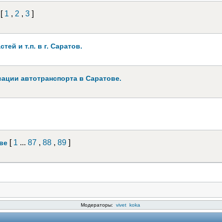
[
1
,
2
,
3
]
ей и т.п. в г. Саратов.
ции автотранспорта в Саратове.
[
1
...
87
,
88
,
89
]
ове
Модераторы:
vivet
koka