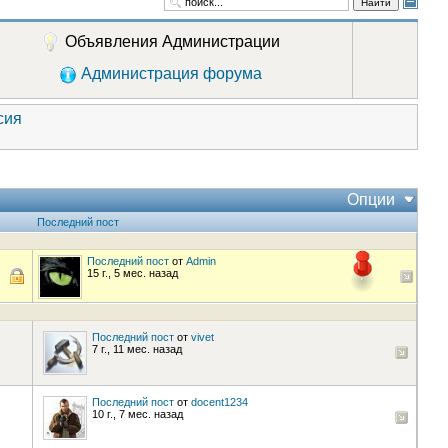
Найти
Объявления Администрации
Администрация форума
сия
Опции
Последний пост
Последний пост
от
Admin
15 г., 5 мес. назад
Последний пост
от
vivet
7 г., 11 мес. назад
Последний пост
от
docent1234
10 г., 7 мес. назад