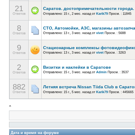
21
Саратов. достопримечательности города.
Ответов
Отправлено: 15 г., 2 мес. назад
от
Karik79
Просм. : 11845
8
СТО, Автомойки, АЗС, магазины автозапчаст
Отправлено: 13 г., 3 мес. назад
от
vivet
Просм. : 5688
Ответов
9
Стационарные комплексы фотовидеофикса
Отправлено: 13 г., 3 мес. назад
от
vivet
Просм. : 3263
Ответов
2
Визитки и наклейки в Саратове
Отправлено: 15 г., 3 мес. назад
от
Admin
Просм. : 3537
Ответов
882
Летняя встреча Nissan Tiida Club в Сарат
Ответов
Отправлено: 15 г., 5 мес. назад
от
Karik79
Просм. : 445665
Дата и время на форуме