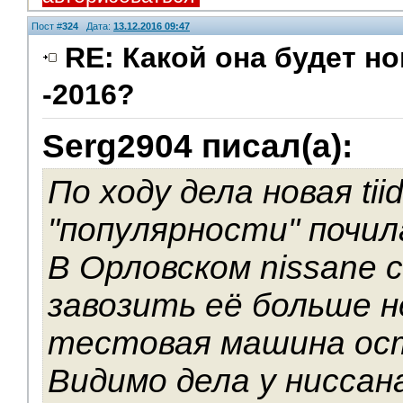
Пост #
324
Дата:
13.12.2016 09:47
RE: Какой она будет н
-2016?
Serg2904 писал(а):
По ходу дела новая tii
"популярности" почила
В Орловском nissanе 
завозить её больше н
тестовая машина ос
Видимо дела у ниссан