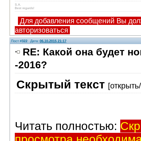
S.A.
Best regards!
Для добавления сообщений Вы дол
авторизоваться
Пост #
322
Дата:
06.10.2015 21:17
RE: Какой она будет н
-2016?
V.I.P.
Скрытый текст
[открыть
Читать полностью:
Скр
просмотра необходима