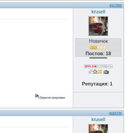
#117000
krusell
Новичок
Постов: 18
Репутация: 1
Зарегистрирован
#183735
krusell