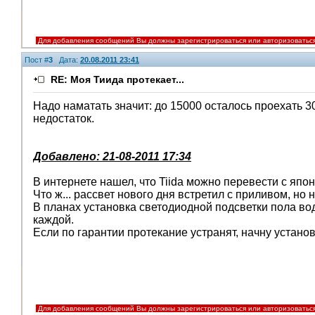
Для добавления сообщений Вы должны зарегистрироваться или авторизоватьс
Пост #
3
Дата:
20.08.2011 23:41
RE: Моя Тиида протекает...
Надо наматать значит: до 15000 осталось проехать 3
недостаток.
Добавлено: 21-08-2011 17:34
В интернете нашел, что Tiida можно перевести с япо
Что ж... рассвет нового дня встретил с приливом, но
В планах установка светодиодной подсветки пола во
каждой.
Если по гарантии протекание устранят, начну установк
Для добавления сообщений Вы должны зарегистрироваться или авторизоватьс