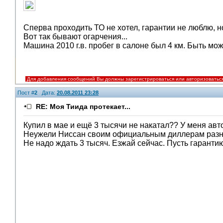
Сперва проходить ТО не хотел, гарантии не люблю, н
Вот так бывают огарчения...
Машина 2010 г.в. пробег в салоне был 4 км. Быть м
Для добавления сообщений Вы должны зарегистрироваться или авторизоватьс
Пост #
2
Дата:
20.08.2011 23:28
RE: Моя Тиида протекает...
Купил в мае и ещё 3 тысячи не накатал?? У меня авто
Неужели Ниссан своим официальным диллерам разн
Не надо ждать 3 тысяч. Езжай сейчас. Пусть гаранти