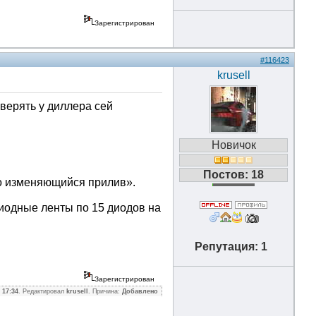
Зарегистрирован
#116423
krusell
верять у диллера сей
Новичок
Постов: 18
чно изменяющийся прилив».
диодные ленты по 15 диодов на
Репутация: 1
Зарегистрирован
 17:34
. Редактировал
krusell
. Причина:
Добавлено