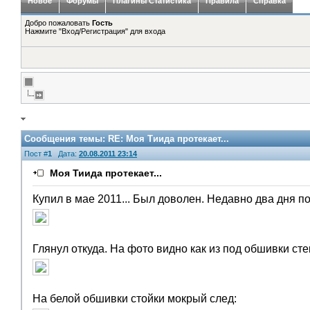
Новое
Форумы
Плагины Статистика
Правила
Справка
Добро пожаловать
Гость
Нажмите "Вход/Регистрация" для входа
Сообщения темы:
RE: Моя Тиида протекает...
Пост #
1
Дата:
20.08.2011 23:14
Моя Тиида протекает...
Купил в мае 2011... Был доволен. Недавно два дня п
Глянул откуда. На фото видно как из под обшивки сте
На белой обшивки стойки мокрый след: