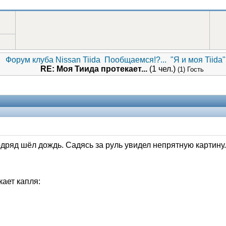
Форум клуба Nissan Tiida
Пообщаемся!?...
"Я и моя Tiida".
RE: Моя Тиида протекает...
(1 чел.)
(1) Гость
одряд шёл дождь. Садясь за руль увидел непрятную картину.
кает капля: