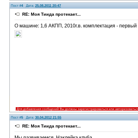
Пост #
4
Дата:
25.08.2011 20:47
RE: Моя Тиида протекает...
О машине: 1,6 АКПП, 2010г.в. комплектация - первый 
Для добавления сообщений Вы должны зарегистрироваться или авторизоватьс
Пост #
5
Дата:
30.04.2012 21:55
RE: Моя Тиида протекает...
Мы развиваемся. Наклейка клуба.