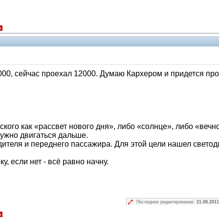
я
000, сейчас проехал 12000. Думаю Кархером и придется про
нского как «рассвет нового дня», либо «солнце», либо «ве
 нужно двигаться дальше.
дителя и переднего пассажира. Для этой цели нашел свето
у, если нет - всё равно начну.
Последнее редактирование:
21.08.2011
я