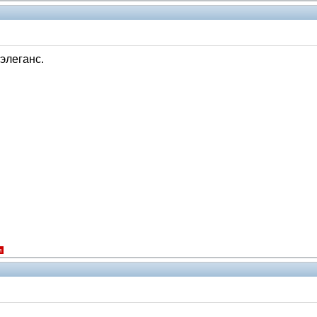
элеганс.
я