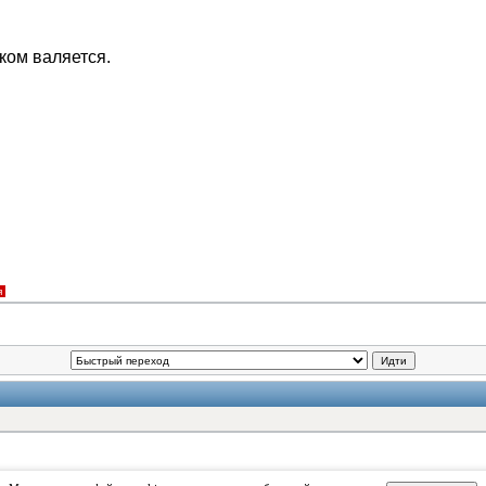
ком валяется.
я
Идти