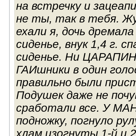
на встречку и зацеап
не ты, так в тебя. Ж
ехали я, дочь дремала
сиденье, внук 1,4 г. с
сиденье. Ни ЦАРАПИН
ГАИшники в один голо
правильно были прис
Подушек даже не почу
сработали все. У МА
подножку, погнуло рул
хлам изогнуты 1-й и 